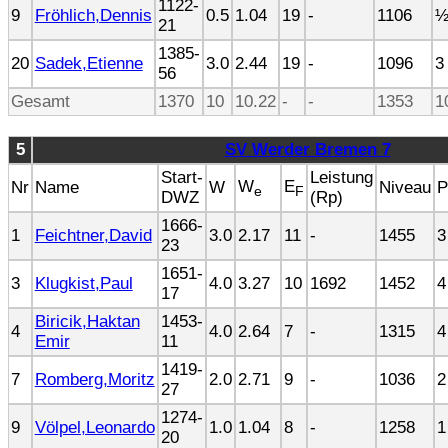
1122-
9
Fröhlich,Dennis
0.5
1.04
19
-
1106
½
21
1385-
20
Sadek,Etienne
3.0
2.44
19
-
1096
3 
56
Gesamt
1370
10
10.22
-
-
1353
1
5
SV Werder Bremen 7
Start-
Leistung
W
E
Nr
Name
W
Niveau
P
e
F
DWZ
(Rp)
1666-
1
Feichtner,David
3.0
2.17
11
-
1455
3
23
1651-
3
Klugkist,Paul
4.0
3.27
10
1692
1452
4
17
Biricik,Haktan
1453-
4
4.0
2.64
7
-
1315
4
Emir
11
1419-
7
Romberg,Moritz
2.0
2.71
9
-
1036
2
27
1274-
9
Völpel,Leonardo
1.0
1.04
8
-
1258
1
20