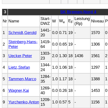
3
SK Bremen-Nord 4
Start-
Leistung
W
E
Nr
Name
W
Niveau
P
e
F
DWZ
(Rp)
1441-
1
Schmidt,Gerold
0.0
0.71
19
-
1570
0
20
Steinberg,Hans-
1419-
2
0.0
0.65
19
-
1306
0
Peter
64
1303-
3
Uecker,Peter
2.0
1.30
18
1436
1561
2
23
1344-
4
Lietz,Stefan
1.0
1.06
18
-
1297
1
24
1284-
5
Tammen,Marco
1.0
1.17
18
-
1388
1
35
1269-
6
Wagner,Kai
0.0
0.26
18
-
1453
0
40
1209-
9
Yurchenko,Anton
1.0
0.57
5
-
1156
1
15