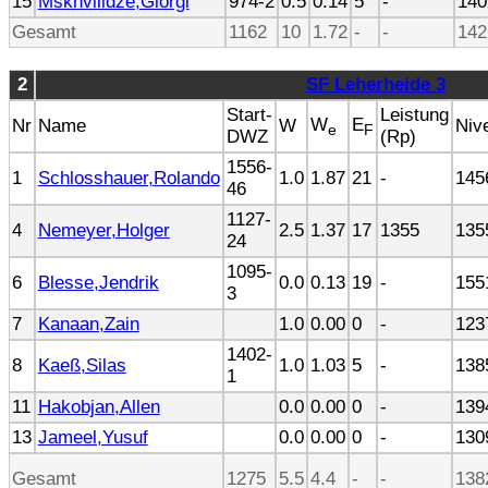
15
Mskhvilidze,Giorgi
974-2
0.5
0.14
5
-
140
Gesamt
1162
10
1.72
-
-
142
2
SF Leherheide 3
Start-
Leistung
W
E
Nr
Name
W
Niv
e
F
DWZ
(Rp)
1556-
1
Schlosshauer,Rolando
1.0
1.87
21
-
145
46
1127-
4
Nemeyer,Holger
2.5
1.37
17
1355
135
24
1095-
6
Blesse,Jendrik
0.0
0.13
19
-
155
3
7
Kanaan,Zain
1.0
0.00
0
-
123
1402-
8
Kaeß,Silas
1.0
1.03
5
-
138
1
11
Hakobjan,Allen
0.0
0.00
0
-
139
13
Jameel,Yusuf
0.0
0.00
0
-
130
Gesamt
1275
5.5
4.4
-
-
138