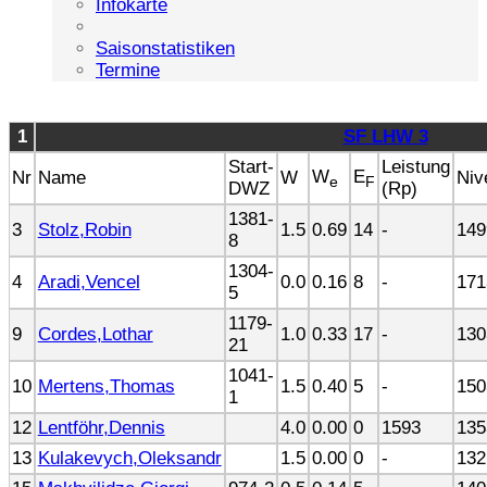
Infokarte
Saisonstatistiken
Termine
1
SF LHW 3
Start-
Leistung
W
E
Nr
Name
W
Niv
e
F
DWZ
(Rp)
1381-
3
Stolz,Robin
1.5
0.69
14
-
149
8
1304-
4
Aradi,Vencel
0.0
0.16
8
-
171
5
1179-
9
Cordes,Lothar
1.0
0.33
17
-
130
21
1041-
10
Mertens,Thomas
1.5
0.40
5
-
150
1
12
Lentföhr,Dennis
4.0
0.00
0
1593
135
13
Kulakevych,Oleksandr
1.5
0.00
0
-
132