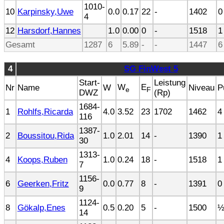
1010-
10
Karpinsky,Uwe
0.0
0.17
22
-
1402
0
4
12
Harsdorf,Hannes
1.0
0.00
0
-
1518
1
Gesamt
1287
6
5.89
-
-
1447
6
4
SG FinWest 5
Start-
Leistung
W
E
Nr
Name
W
Niveau
P
e
F
DWZ
(Rp)
1684-
1
Rohlfs,Ricarda
4.0
3.52
23
1702
1462
4 
116
1387-
2
Boussitou,Rida
1.0
2.01
14
-
1390
1 
30
1313-
4
Koops,Ruben
1.0
0.24
18
-
1518
1 
7
1156-
6
Geerken,Fritz
0.0
0.77
8
-
1391
0 
9
1124-
8
Gökalp,Enes
0.5
0.20
5
-
1500
½
14