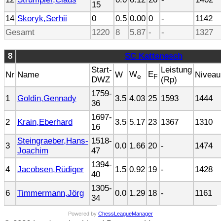
15
14
Skoryk,Serhii
0
0.5
0.00
0
-
1142
Gesamt
1220
8
5.87
-
-
1327
8
SC Kattenesch
Start-
Leistung
W
E
Nr
Name
W
Niveau
e
F
DWZ
(Rp)
1759-
1
Goldin,Gennady
3.5
4.03
25
1593
1444
36
1697-
2
Krain,Eberhard
3.5
5.17
23
1367
1310
16
Steingraeber,Hans-
1518-
3
0.0
1.66
20
-
1474
Joachim
47
1394-
4
Jacobsen,Rüdiger
1.5
0.92
19
-
1428
40
1305-
6
Timmermann,Jörg
0.0
1.29
18
-
1161
34
Powered by
ChessLeagueManager