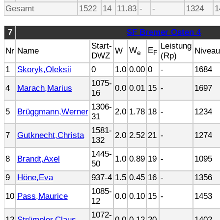
Gesamt
1522
14
11.83
-
-
1324
1
7
SF Bremer Osten 4
Start-
Leistung
W
E
Nr
Name
W
Niveau
e
F
DWZ
(Rp)
1
Skoryk,Oleksii
0
1.0
0.00
0
-
1684
1075-
4
Marach,Marius
0.0
0.01
15
-
1697
16
1306-
5
Brüggmann,Werner
2.0
1.78
18
-
1234
31
1581-
7
Gutknecht,Christa
2.0
2.52
21
-
1274
132
1445-
8
Brandt,Axel
1.0
0.89
19
-
1095
50
9
Höne,Eva
937-4
1.5
0.45
16
-
1356
1085-
10
Pass,Maurice
0.0
0.10
15
-
1453
12
1072-
12
Strümpler,Claus
0.0
0.12
20
-
1402