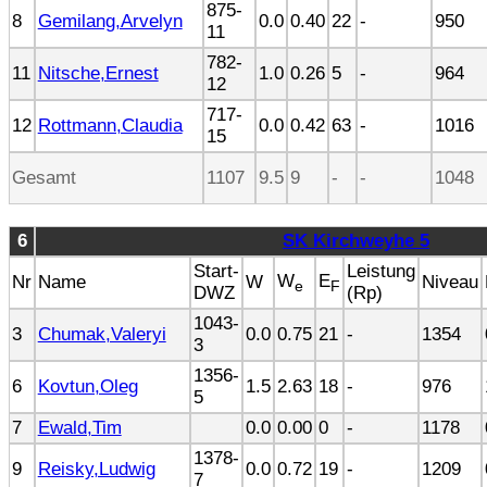
875-
8
Gemilang,Arvelyn
0.0
0.40
22
-
950
11
782-
11
Nitsche,Ernest
1.0
0.26
5
-
964
12
717-
12
Rottmann,Claudia
0.0
0.42
63
-
1016
15
Gesamt
1107
9.5
9
-
-
1048
6
SK Kirchweyhe 5
Start-
Leistung
W
E
Nr
Name
W
Niveau
e
F
DWZ
(Rp)
1043-
3
Chumak,Valeryi
0.0
0.75
21
-
1354
3
1356-
6
Kovtun,Oleg
1.5
2.63
18
-
976
5
7
Ewald,Tim
0.0
0.00
0
-
1178
1378-
9
Reisky,Ludwig
0.0
0.72
19
-
1209
7