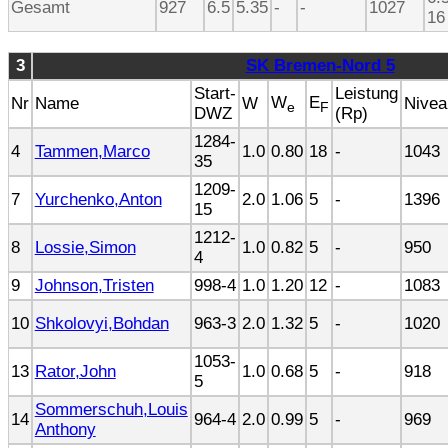
Gesamt
927
6.5
5.35
-
-
1027
16
3
SK Bremen-Nord 5
Start-
Leistung
W
E
Nr
Name
W
Nivea
e
F
DWZ
(Rp)
1284-
4
Tammen,Marco
1.0
0.80
18
-
1043
35
1209-
7
Yurchenko,Anton
2.0
1.06
5
-
1396
15
1212-
8
Lossie,Simon
1.0
0.82
5
-
950
4
9
Johnson,Tristen
998-4
1.0
1.20
12
-
1083
10
Shkolovyi,Bohdan
963-3
2.0
1.32
5
-
1020
1053-
13
Rator,John
1.0
0.68
5
-
918
5
Sommerschuh,Louis
14
964-4
2.0
0.99
5
-
969
Anthony