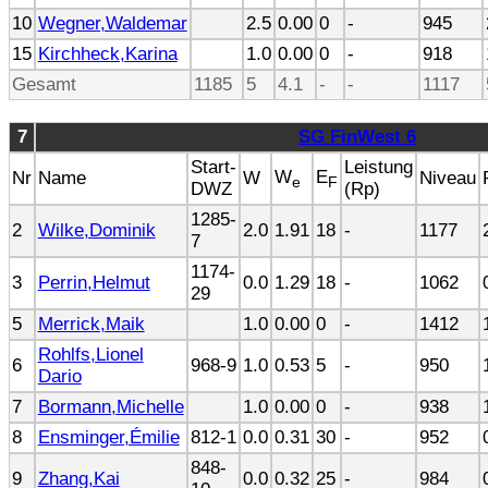
10
Wegner,Waldemar
2.5
0.00
0
-
945
15
Kirchheck,Karina
1.0
0.00
0
-
918
Gesamt
1185
5
4.1
-
-
1117
7
SG FinWest 6
Start-
Leistung
W
E
Nr
Name
W
Niveau
e
F
DWZ
(Rp)
1285-
2
Wilke,Dominik
2.0
1.91
18
-
1177
7
1174-
3
Perrin,Helmut
0.0
1.29
18
-
1062
29
5
Merrick,Maik
1.0
0.00
0
-
1412
Rohlfs,Lionel
6
968-9
1.0
0.53
5
-
950
Dario
7
Bormann,Michelle
1.0
0.00
0
-
938
8
Ensminger,Émilie
812-1
0.0
0.31
30
-
952
848-
9
Zhang,Kai
0.0
0.32
25
-
984