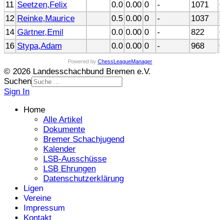
11
Seetzen,Felix
0.0
0.00
0
-
1071
12
Reinke,Maurice
0.5
0.00
0
-
1037
14
Gärtner,Emil
0.0
0.00
0
-
822
16
Stypa,Adam
0.0
0.00
0
-
968
Powered by
ChessLeagueManager
© 2026 Landesschachbund Bremen e.V.
Suchen
Sign In
Home
Alle Artikel
Dokumente
Bremer Schachjugend
Kalender
LSB-Ausschüsse
LSB Ehrungen
Datenschutzerklärung
Ligen
Vereine
Impressum
Kontakt