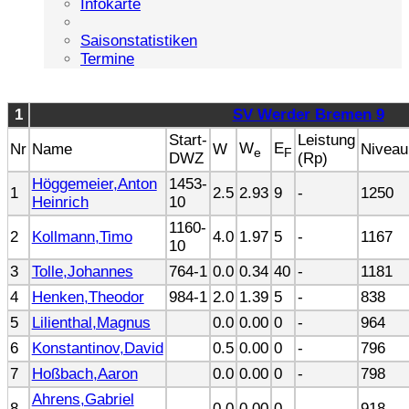
Infokarte
Saisonstatistiken
Termine
1
SV Werder Bremen 9
Start-
Leistung
W
E
Nr
Name
W
Niveau
e
F
DWZ
(Rp)
Höggemeier,Anton
1453-
1
2.5
2.93
9
-
1250
Heinrich
10
1160-
2
Kollmann,Timo
4.0
1.97
5
-
1167
10
3
Tolle,Johannes
764-1
0.0
0.34
40
-
1181
4
Henken,Theodor
984-1
2.0
1.39
5
-
838
5
Lilienthal,Magnus
0.0
0.00
0
-
964
6
Konstantinov,David
0.5
0.00
0
-
796
7
Hoßbach,Aaron
0.0
0.00
0
-
798
Ahrens,Gabriel
8
0.0
0.00
0
-
918