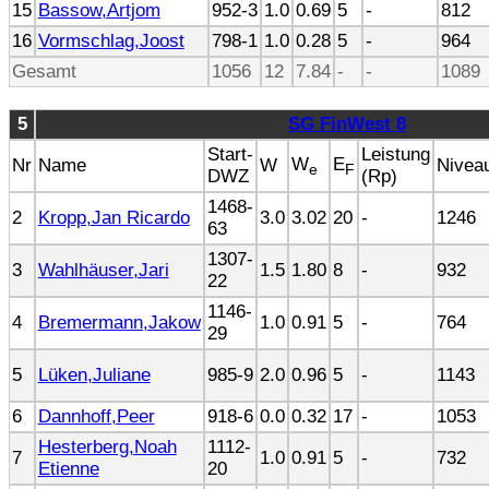
15
Bassow,Artjom
952-3
1.0
0.69
5
-
812
16
Vormschlag,Joost
798-1
1.0
0.28
5
-
964
Gesamt
1056
12
7.84
-
-
1089
5
SG FinWest 8
Start-
Leistung
W
E
Nr
Name
W
Nivea
e
F
DWZ
(Rp)
1468-
2
Kropp,Jan Ricardo
3.0
3.02
20
-
1246
63
1307-
3
Wahlhäuser,Jari
1.5
1.80
8
-
932
22
1146-
4
Bremermann,Jakow
1.0
0.91
5
-
764
29
5
Lüken,Juliane
985-9
2.0
0.96
5
-
1143
6
Dannhoff,Peer
918-6
0.0
0.32
17
-
1053
Hesterberg,Noah
1112-
7
1.0
0.91
5
-
732
Etienne
20