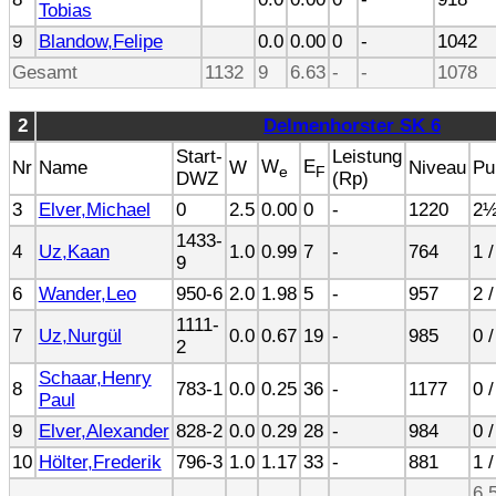
Tobias
9
Blandow,Felipe
0.0
0.00
0
-
1042
Gesamt
1132
9
6.63
-
-
1078
2
Delmenhorster SK 6
Start-
Leistung
W
E
Nr
Name
W
Niveau
Pu
e
F
DWZ
(Rp)
3
Elver,Michael
0
2.5
0.00
0
-
1220
2½
1433-
4
Uz,Kaan
1.0
0.99
7
-
764
1 /
9
6
Wander,Leo
950-6
2.0
1.98
5
-
957
2 /
1111-
7
Uz,Nurgül
0.0
0.67
19
-
985
0 /
2
Schaar,Henry
8
783-1
0.0
0.25
36
-
1177
0 /
Paul
9
Elver,Alexander
828-2
0.0
0.29
28
-
984
0 /
10
Hölter,Frederik
796-3
1.0
1.17
33
-
881
1 /
6.5