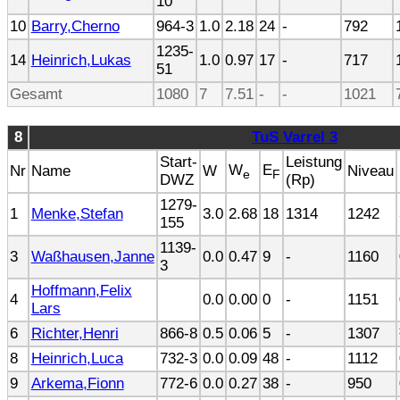
10
10
Barry,Cherno
964-3
1.0
2.18
24
-
792
1235-
14
Heinrich,Lukas
1.0
0.97
17
-
717
51
Gesamt
1080
7
7.51
-
-
1021
8
TuS Varrel 3
Start-
Leistung
W
E
Nr
Name
W
Niveau
e
F
DWZ
(Rp)
1279-
1
Menke,Stefan
3.0
2.68
18
1314
1242
155
1139-
3
Waßhausen,Janne
0.0
0.47
9
-
1160
3
Hoffmann,Felix
4
0.0
0.00
0
-
1151
Lars
6
Richter,Henri
866-8
0.5
0.06
5
-
1307
8
Heinrich,Luca
732-3
0.0
0.09
48
-
1112
9
Arkema,Fionn
772-6
0.0
0.27
38
-
950