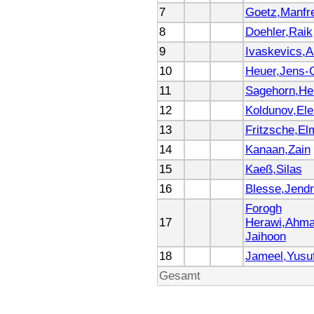
7
Goetz,Manfr
8
Doehler,Raik
9
Ivaskevics,A
10
Heuer,Jens-C
11
Sagehorn,He
12
Koldunov,El
13
Fritzsche,El
14
Kanaan,Zain
15
Kaeß,Silas
16
Blesse,Jendr
Forogh
17
Herawi,Ahm
Jaihoon
18
Jameel,Yusu
Gesamt