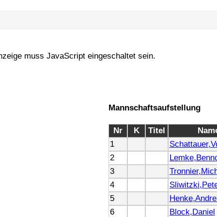
nzeige muss JavaScript eingeschaltet sein.
Mannschaftsaufstellung
Nr
K
Titel
Nam
1
Schattauer,V
2
Lemke,Benn
3
Tronnier,Mic
4
Sliwitzki,Pet
5
Henke,Andre
6
Block,Daniel