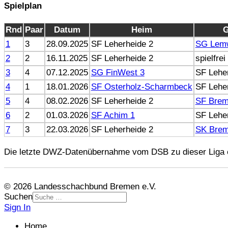
Spielplan
Rnd
Paar
Datum
Heim
G
1
3
28.09.2025
SF Leherheide 2
SG Lem
2
2
16.11.2025
SF Leherheide 2
spielfrei
3
4
07.12.2025
SG FinWest 3
SF Lehe
4
1
18.01.2026
SF Osterholz-Scharmbeck
SF Lehe
5
4
08.02.2026
SF Leherheide 2
SF Brem
6
2
01.03.2026
SF Achim 1
SF Lehe
7
3
22.03.2026
SF Leherheide 2
SK Brem
Die letzte DWZ-Datenübernahme vom DSB zu dieser Liga e
© 2026 Landesschachbund Bremen e.V.
Suchen
Sign In
Home