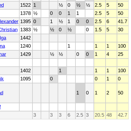
ed
1522
1
½
0
½
½
2.5
5
50
1378
½
0
0
1
1
2.5
5
50
lexander
1395
0
1
½
1
0
0
2.5
6
41.7
hristian
1383
½
½
0
½
0
1.5
5
30
lga
1442
ena
1240
1
1
1
100
mar
1429
½
½
0
0
1
4
25
1402
1
1
1
100
ik
1095
0
0
1
0
ad
1
0
1
2
50
f
3
3
3
6
2.5
3
20.5
48
42.7