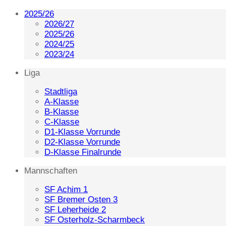
2025/26
2026/27
2025/26
2024/25
2023/24
Liga
Stadtliga
A-Klasse
B-Klasse
C-Klasse
D1-Klasse Vorrunde
D2-Klasse Vorrunde
D-Klasse Finalrunde
Mannschaften
SF Achim 1
SF Bremer Osten 3
SF Leherheide 2
SF Osterholz-Scharmbeck