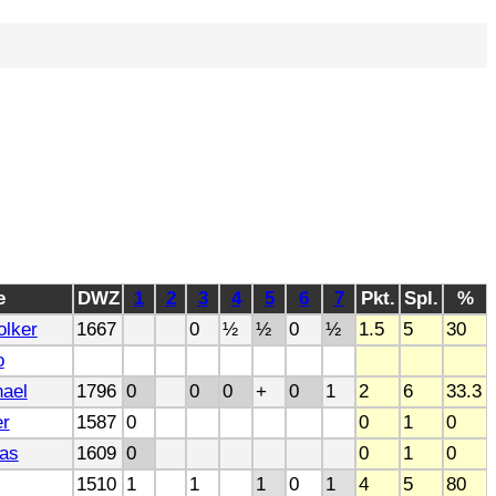
e
DWZ
1
2
3
4
5
6
7
Pkt.
Spl.
%
olker
1667
0
½
½
0
½
1.5
5
30
o
hael
1796
0
0
0
+
0
1
2
6
33.3
er
1587
0
0
1
0
as
1609
0
0
1
0
1510
1
1
1
0
1
4
5
80