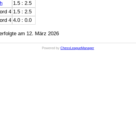
h
1.5 : 2.5
ord 4
1.5 : 2.5
ord 4
4.0 : 0.0
rfolgte am 12. März 2026
Powered by
ChessLeagueManager