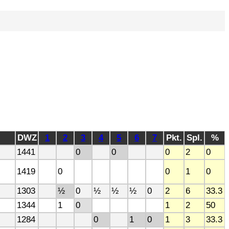
DWZ
1
2
3
4
5
6
7
Pkt.
Spl.
%
1441
0
0
0
2
0
1419
0
0
1
0
1303
½
0
½
½
½
0
2
6
33.3
1344
1
0
1
2
50
1284
0
1
0
1
3
33.3