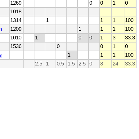
1269
0
0
1
0
1018
1314
1
1
1
100
n
1209
1
1
1
100
1010
1
0
0
1
3
33.3
1536
0
0
1
0
s
1
1
1
100
2.5
1
0.5
1.5
2.5
0
8
24
33.3