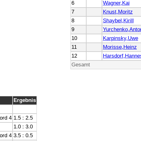
6
Wagner,Kai
7
Knust,Moritz
8
Shaybel,Kirill
9
Yurchenko,Anto
10
Karpinsky,Uwe
11
Morisse,Heinz
12
Harsdorf,Hanne
Gesamt
Ergebnis
ord 4
1.5 : 2.5
1.0 : 3.0
ord 4
3.5 : 0.5