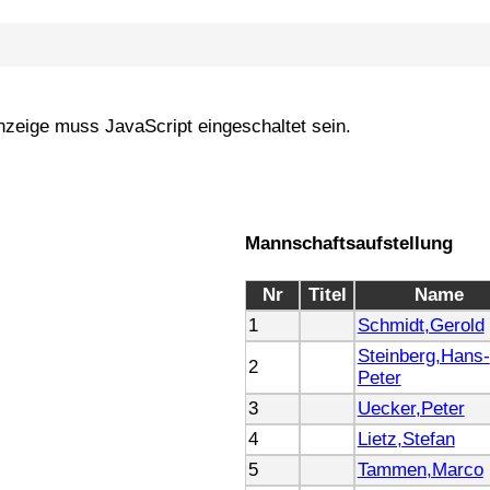
nzeige muss JavaScript eingeschaltet sein.
Mannschaftsaufstellung
Nr
Titel
Name
1
Schmidt,Gerold
Steinberg,Hans-
2
Peter
3
Uecker,Peter
4
Lietz,Stefan
5
Tammen,Marco