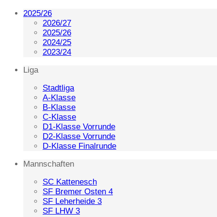
2025/26
2026/27
2025/26
2024/25
2023/24
Liga
Stadtliga
A-Klasse
B-Klasse
C-Klasse
D1-Klasse Vorrunde
D2-Klasse Vorrunde
D-Klasse Finalrunde
Mannschaften
SC Kattenesch
SF Bremer Osten 4
SF Leherheide 3
SF LHW 3