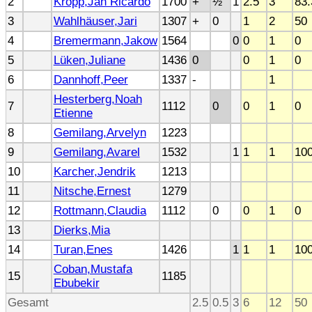
2
Kropp,Jan Ricardo
1700
+
½
1
2.5
3
83.
3
Wahlhäuser,Jari
1307
+
0
1
2
50
4
Bremermann,Jakow
1564
0
0
1
0
5
Lüken,Juliane
1436
0
0
1
0
6
Dannhoff,Peer
1337
-
1
Hesterberg,Noah
7
1112
0
0
1
0
Etienne
8
Gemilang,Arvelyn
1223
9
Gemilang,Avarel
1532
1
1
1
10
10
Karcher,Jendrik
1213
11
Nitsche,Ernest
1279
12
Rottmann,Claudia
1112
0
0
1
0
13
Dierks,Mia
14
Turan,Enes
1426
1
1
1
10
Coban,Mustafa
15
1185
Ebubekir
Gesamt
2.5
0.5
3
6
12
50