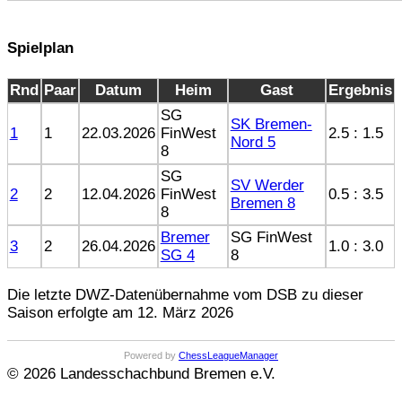
Spielplan
Rnd
Paar
Datum
Heim
Gast
Ergebnis
SG
SK Bremen-
1
1
22.03.2026
FinWest
2.5 : 1.5
Nord 5
8
SG
SV Werder
2
2
12.04.2026
FinWest
0.5 : 3.5
Bremen 8
8
Bremer
SG FinWest
3
2
26.04.2026
1.0 : 3.0
SG 4
8
Die letzte DWZ-Datenübernahme vom DSB zu dieser
Saison erfolgte am 12. März 2026
Powered by
ChessLeagueManager
© 2026 Landesschachbund Bremen e.V.