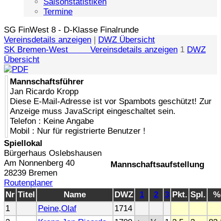
Saisonstatistiken
Termine
SG FinWest 8 - D-Klasse Finalrunde
Vereinsdetails anzeigen
|
DWZ Übersicht
SK Bremen-West Vereinsdetails anzeigen
1
DWZ
Übersicht
Mannschaftsführer
Jan Ricardo Kropp
Diese E-Mail-Adresse ist vor Spambots geschützt! Zur
Anzeige muss JavaScript eingeschaltet sein.
Telefon : Keine Angabe
Mobil : Nur für registrierte Benutzer !
Spiellokal
Bürgerhaus Oslebshausen
Am Nonnenberg 40
Mannschaftsaufstellung
28239 Bremen
Routenplaner
Nr
Titel
Name
DWZ
1
2
3
Pkt.
Spl.
%
1
Peine,Olaf
1714