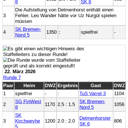
8
SK 6
Die Aufstellung von Delmenhorst enthält einen
3
Fehler. Leo Wander hätte vor Uz Nurgül spielen
müssen
SK Bremen-
4
1350
:
spielfrei
-
Nord 5
22. März 2026
Runde 7
Paar
Heim
DWZ
Ergebnis
Gast
DWZ
1
spielfrei
-
:
TuS Varrel 3
1104
SG FinWest
SK Bremen-
2
1170
2.5 : 1.5
1056
8
Nord 5
SK
Delmenhorster
3
Kirchweyhe
1200
2.0 : 2.0
806
SK 6
5