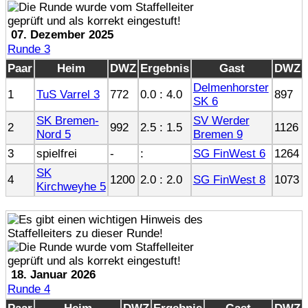
07. Dezember 2025
Runde 3
Paar
Heim
DWZ
Ergebnis
Gast
DWZ
Delmenhorster
1
TuS Varrel 3
772
0.0 : 4.0
897
SK 6
SK Bremen-
SV Werder
2
992
2.5 : 1.5
1126
Nord 5
Bremen 9
3
spielfrei
-
:
SG FinWest 6
1264
SK
4
1200
2.0 : 2.0
SG FinWest 8
1073
Kirchweyhe 5
18. Januar 2026
Runde 4