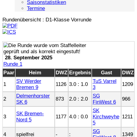
Saisonstatistiken
Termine
Rundenübersicht : D1-Klasse Vorrunde
28. September 2025
Runde 1
Paar
Heim
DWZ
Ergebnis
Gast
DWZ
SV Werder
TuS Varrel
1
1126
3.0 : 1.0
1209
Bremen 9
3
Delmenhorster
SG
2
873
2.0 : 2.0
966
SK 6
FinWest 6
SK
SK Bremen-
3
1177
4.0 : 0.0
Kirchweyhe
1211
Nord 5
5
SG
4
spielfrei
-
:
1349