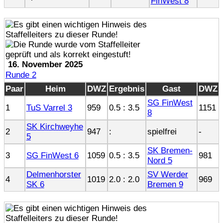
FinWest 8
16. November 2025
Runde 2
Paar
Heim
DWZ
Ergebnis
Gast
DWZ
SG FinWest
1
TuS Varrel 3
959
0.5 : 3.5
1151
8
SK Kirchweyhe
2
947
:
spielfrei
-
5
SK Bremen-
3
SG FinWest 6
1059
0.5 : 3.5
981
Nord 5
Delmenhorster
SV Werder
4
1019
2.0 : 2.0
969
SK 6
Bremen 9