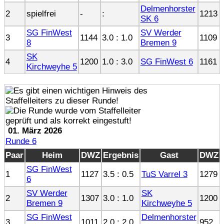
Delmenhorster
2
spielfrei
-
:
1213
SK 6
SG FinWest
SV Werder
3
1144
3.0 : 1.0
1109
8
Bremen 9
SK
4
1200
1.0 : 3.0
SG FinWest 6
1161
Kirchweyhe 5
01. März 2026
Runde 6
Paar
Heim
DWZ
Ergebnis
Gast
DWZ
SG FinWest
1
1127
3.5 : 0.5
TuS Varrel 3
1279
6
SV Werder
SK
2
1307
3.0 : 1.0
1200
Bremen 9
Kirchweyhe 5
SG FinWest
Delmenhorster
3
1011
2.0 : 2.0
952