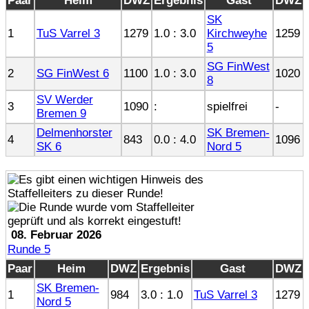
Paar
Heim
DWZ
Ergebnis
Gast
DWZ
SK
1
TuS Varrel 3
1279
1.0 : 3.0
Kirchweyhe
1259
5
SG FinWest
2
SG FinWest 6
1100
1.0 : 3.0
1020
8
SV Werder
3
1090
:
spielfrei
-
Bremen 9
Delmenhorster
SK Bremen-
4
843
0.0 : 4.0
1096
SK 6
Nord 5
08. Februar 2026
Runde 5
Paar
Heim
DWZ
Ergebnis
Gast
DWZ
SK Bremen-
1
984
3.0 : 1.0
TuS Varrel 3
1279
Nord 5