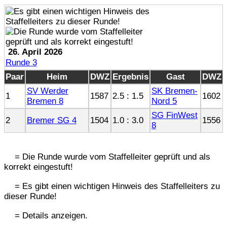
26. April 2026
Runde 3
Paar
Heim
DWZ
Ergebnis
Gast
DWZ
SV Werder
SK Bremen-
1
1587
2.5 : 1.5
1602
Bremen 8
Nord 5
SG FinWest
2
Bremer SG 4
1504
1.0 : 3.0
1556
8
= Die Runde wurde vom Staffelleiter geprüft und als
korrekt eingestuft!
= Es gibt einen wichtigen Hinweis des Staffelleiters zu
dieser Runde!
= Details anzeigen.