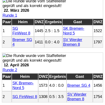
22. März 2026
Runde 1
Paar
Heim
DWZ
Ergebnis
Gast
DWZ
SG
SK Bremen-
1
1445
2.5 : 1.5
1522
FinWest 8
Nord 5
Bremer SG
SV Werder
2
1411
0.0 : 4.0
1797
4
Bremen 8
12. April 2026
Runde 2
Paar
Heim
DWZ
Ergebnis
Gast
DWZ
SK Bremen-
1
1573
4.0 : 0.0
Bremer SG 4
1456
Nord 5
SV Werder
2
SG FinWest 8
1308
0.5 : 3.5
1754
Bremen 8