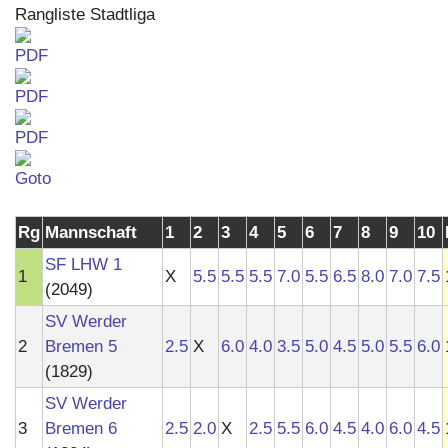
Rangliste Stadtliga
Rg
Mannschaft
1
2
3
4
5
6
7
8
9
10
SF LHW 1
1
X
5.5
5.5
5.5
7.0
5.5
6.5
8.0
7.0
7.5
(2049)
SV Werder
2
Bremen 5
2.5
X
6.0
4.0
3.5
5.0
4.5
5.0
5.5
6.0
(1829)
SV Werder
3
Bremen 6
2.5
2.0
X
2.5
5.5
6.0
4.5
4.0
6.0
4.5