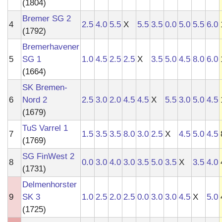
(1804)
Bremer SG 2
4
2.5
4.0
5.5
X
5.5
3.5
0.0
5.0
5.5
6.0
(1792)
Bremerhavener
5
SG 1
1.0
4.5
2.5
2.5
X
3.5
5.0
4.5
8.0
6.0
(1664)
SK Bremen-
6
Nord 2
2.5
3.0
2.0
4.5
4.5
X
5.5
3.0
5.0
4.5
(1679)
TuS Varrel 1
7
1.5
3.5
3.5
8.0
3.0
2.5
X
4.5
5.0
4.5
(1769)
SG FinWest 2
8
0.0
3.0
4.0
3.0
3.5
5.0
3.5
X
3.5
4.0
(1731)
Delmenhorster
9
SK 3
1.0
2.5
2.0
2.5
0.0
3.0
3.0
4.5
X
5.0
(1725)