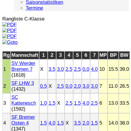
Saisonstatistiken
Termine
Rangliste C-Klasse
Rg
Mannschaft
1
2
3
4
5
6
7
MP
BP
BW
SV Werder
1
Bremen 7
X
3.5
3.0
2.5
2.5
0.0
4.0
10
15.5
39.0
(1618)
SF LHW 3
2
0.5
X
2.5
0.0
2.0
3.0
3.0
7
11.0
26.5
(1432)
SC
3
Kattenesch
1.0
1.5
X
2.5
1.5
4.0
2.5
6
13.0
33.5
(1592)
SF Bremer
4
Osten 4
1.5
4.0
1.5
X
3.5
2.0
1.5
5
14.0
38.0
(1347)