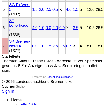
SG FinWest
5
5
1.5
2.0
2.5
0.5
X
4.0
1.5
5
12.0
28.5
(1437)
SF
Leherheide
6
4.0
1.0
0.0
2.0
0.0
X
3.5
5
10.5
26.5
3
(1338)
SK Bremen-
7
Nord 4
0.0
1.0
1.5
2.5
2.5
0.5
X
4
8.0
18.0
(1377)
Staffelleiter
Thorsten Ahlers |
Diese E-Mail-Adresse ist vor Spambots
geschützt! Zur Anzeige muss JavaScript eingeschaltet
sein.
Powered by
ChessLeagueManager
© 2026 Landesschachbund Bremen e.V.
Suchen
Sign In
Home
Alle Artikel