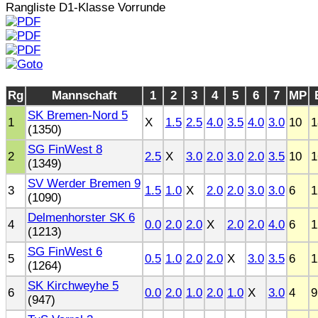
Rangliste D1-Klasse Vorrunde
Rg
Mannschaft
1
2
3
4
5
6
7
MP
SK Bremen-Nord 5
1
X
1.5
2.5
4.0
3.5
4.0
3.0
10
1
(1350)
SG FinWest 8
2
2.5
X
3.0
2.0
3.0
2.0
3.5
10
1
(1349)
SV Werder Bremen 9
3
1.5
1.0
X
2.0
2.0
3.0
3.0
6
1
(1090)
Delmenhorster SK 6
4
0.0
2.0
2.0
X
2.0
2.0
4.0
6
1
(1213)
SG FinWest 6
5
0.5
1.0
2.0
2.0
X
3.0
3.5
6
1
(1264)
SK Kirchweyhe 5
6
0.0
2.0
1.0
2.0
1.0
X
3.0
4
9
(947)