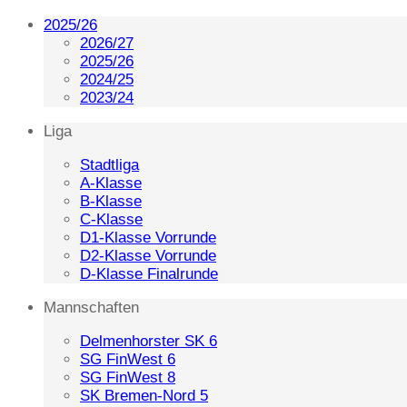
2025/26
2026/27
2025/26
2024/25
2023/24
Liga
Stadtliga
A-Klasse
B-Klasse
C-Klasse
D1-Klasse Vorrunde
D2-Klasse Vorrunde
D-Klasse Finalrunde
Mannschaften
Delmenhorster SK 6
SG FinWest 6
SG FinWest 8
SK Bremen-Nord 5