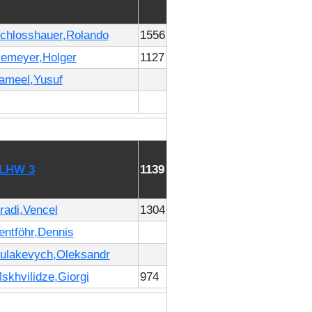
chlosshauer,Rolando
1556
emeyer,Holger
1127
ameel,Yusuf
 LHW 3
1139
radi,Vencel
1304
entföhr,Dennis
ulakevych,Oleksandr
skhvilidze,Giorgi
974