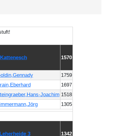
Kattenesch
1570
oldin,Gennady
1759
rain,Eberhard
1697
teingraeber,Hans-Joachim
1518
immermann,Jörg
1305
Leherheide 3
1342