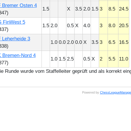
 Bremer Osten 4
1.5
X
3.5
2.0
1.5
3
8.5
24.5
347)
 FinWest 5
1.5
2.0
0.5
X
4.0
3
8.0
20.5
437)
 Leherheide 3
1.0
0.0
2.0
0.0
X
3.5
3
6.5
16.5
338)
 Bremen-Nord 4
1.0
1.5
2.5
0.5
X
2
5.5
11.0
377)
e Runde wurde vom Staffelleiter geprüft und als korrekt eing
Powered by
ChessLeagueManage