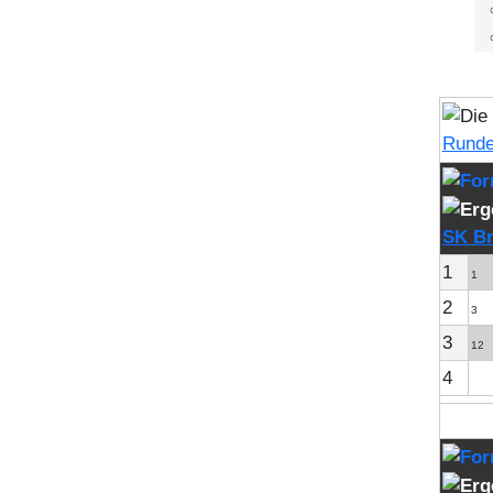
Runde
SK B
1
1
2
3
3
12
4