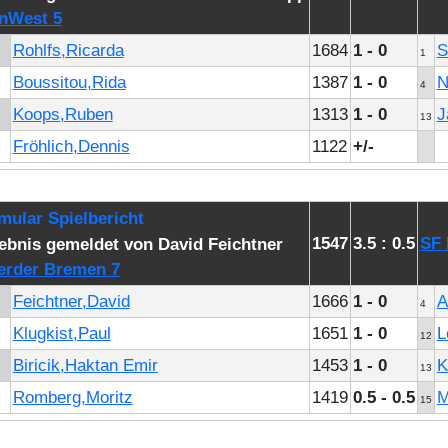
nWest 5
Rohlfs,Ricarda
1684
1 - 0
S
1
Boussitou,Rida
1387
1 - 0
N
4
Koops,Ruben
1313
1 - 0
J
13
Fröhlich,Dennis
1122
+/-
1547
3.5 : 0.5
SF
rder Bremen 7
Feichtner,David
1666
1 - 0
A
4
Klugkist,Paul
1651
1 - 0
L
12
Biricik,Haktan Emir
1453
1 - 0
K
13
Romberg,Moritz
1419
0.5 - 0.5
M
15