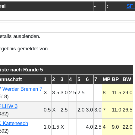
rei
-
:
SF 
tails ausblenden.
rgebnis gemeldet von
iste nach Runde 5
nnschaft
1
2
3
4
5
6
7
MP
BP
BW
 Werder Bremen 7
X
3.5
3.0
2.5
2.5
8
11.5
29.0
618)
 LHW 3
0.5
X
2.5
2.0
3.0
3.0
7
11.0
26.5
432)
 Kattenesch
1.0
1.5
X
4.0
2.5
4
9.0
22.0
592)