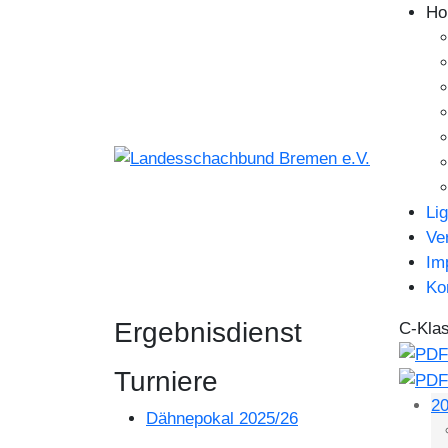
Ho
Li
Ve
Im
Ko
Ergebnisdienst
C-Klas
Turniere
20
Dähnepokal 2025/26