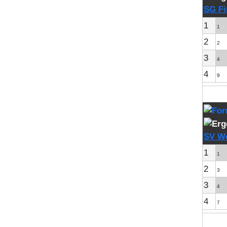
SG Fi
1
1
2
2
3
4
4
9
SV We
1
1
2
3
3
4
4
7