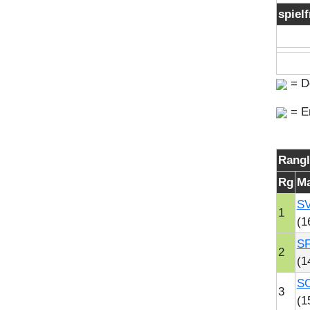
spielf
= De
= E
Rangl
Rg
Ma
SV
1
(1
SF
2
(1
SC
3
(1