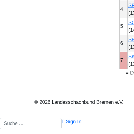
SF
4
(1
SG
5
(1
SF
6
(1
SK
7
(1
= Di
© 2026 Landesschachbund Bremen e.V.
Suchen
Sign In