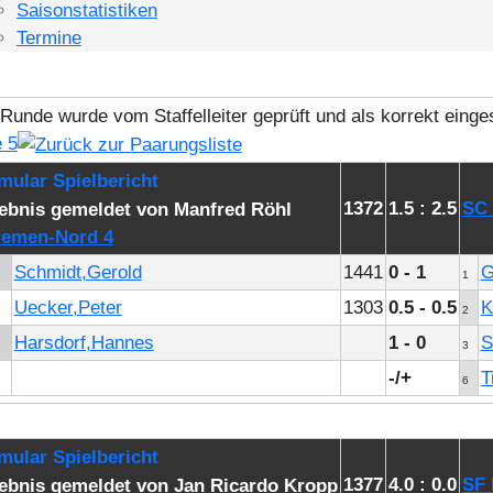
Saisonstatistiken
Termine
 5
1372
1.5 : 2.5
SC 
remen-Nord 4
Schmidt,Gerold
1441
0 - 1
G
1
Uecker,Peter
1303
0.5 - 0.5
K
2
Harsdorf,Hannes
1 - 0
S
3
-/+
T
6
1377
4.0 : 0.0
SF 