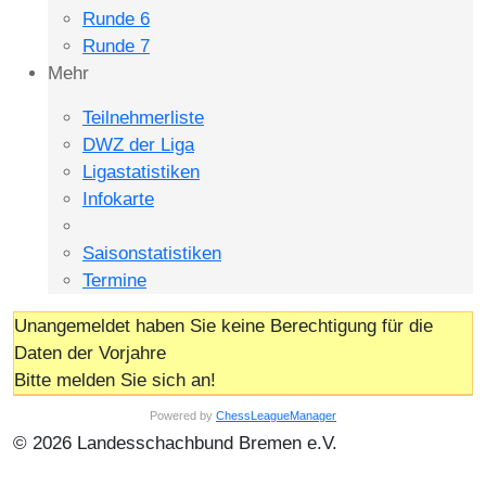
Runde 6
Runde 7
Mehr
Teilnehmerliste
DWZ der Liga
Ligastatistiken
Infokarte
Saisonstatistiken
Termine
Unangemeldet haben Sie keine Berechtigung für die
Daten der Vorjahre
Bitte melden Sie sich an!
Powered by
ChessLeagueManager
© 2026 Landesschachbund Bremen e.V.