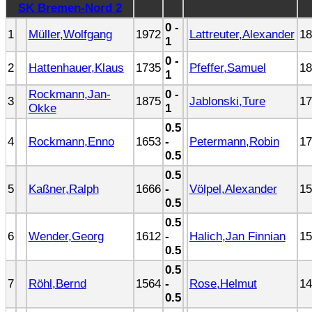
SK Bremen-Nord 2
0 -
1
Müller,Wolfgang
1972
Lattreuter,Alexander
18
1
0 -
2
Hattenhauer,Klaus
1735
Pfeffer,Samuel
18
1
Rockmann,Jan-
0 -
3
1875
Jablonski,Ture
17
Okke
1
0.5
4
Rockmann,Enno
1653
-
Petermann,Robin
17
0.5
0.5
5
Kaßner,Ralph
1666
-
Völpel,Alexander
15
0.5
0.5
6
Wender,Georg
1612
-
Halich,Jan Finnian
15
0.5
0.5
7
Röhl,Bernd
1564
-
Rose,Helmut
14
0.5