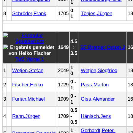
1
0 -
8
Schröder,Frank
1705
Tönjes,Jürgen
18
1
4.5
1649
:
SF Bremer Osten 2
16
3.5
TuS Varrel 1
1 -
1
Wetjen,Stefan
2049
Wetjen,Siegfried
18
0
0 -
2
Fischer,Heiko
1729
Pass,Marlon
18
1
0 -
3
Furian,Michael
1909
Giss,Alexander
16
1
0.5
4
Rahn,Jürgen
1709
-
Hänisch,Jens
18
0.5
1 -
Gerhardt,Peter-