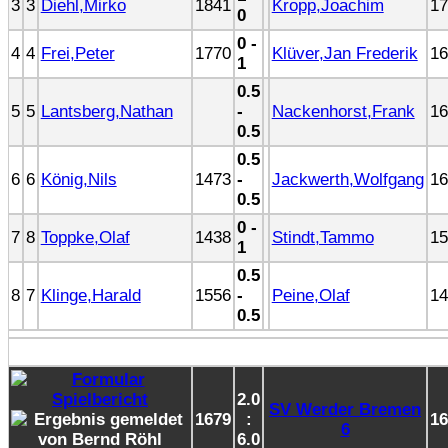
3
3
Diehl,Mirko
1841
Kropp,Joachim
17
0
0 -
4
4
Frei,Peter
1770
Klüver,Jan Frederik
16
1
0.5
5
5
Lantsberg,Nathan
-
Nackenhorst,Frank
16
0.5
0.5
6
6
König,Nils
1473
-
Jackwerth,Wolfgang
16
0.5
0 -
7
8
Toppke,Olaf
1438
Stindt,Tammo
15
1
0.5
8
7
Klinge,Harald
1556
-
Peine,Olaf
14
0.5
2.0
SV Werder Bremen
1679
:
16
6
6.0