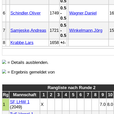
0.5
0.5
6
Schindler,Oliver
1749
-
Wagner,Daniel
16
0.5
0.5
7
Samjeske,Andreas
1721
-
Winkelmann,Jörg
15
0.5
8
Krabbe,Lars
1658
+/-
= Details ausblenden.
= Ergebnis gemeldet von
Rangliste nach Runde 2
Rg
Mannschaft
1
2
3
4
5
6
7
8
9
10
SF LHW 1
1
X
7.0
8.0
(2049)