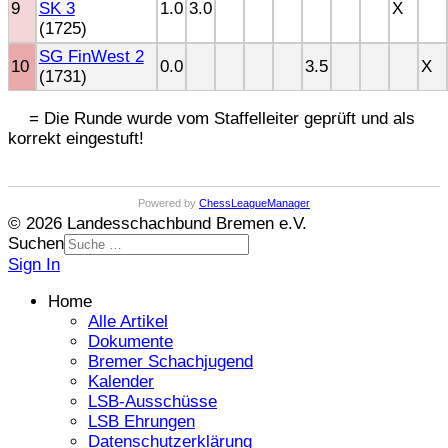
9
SK 3
1.0
3.0
X
(1725)
SG FinWest 2
10
0.0
3.5
X
(1731)
= Die Runde wurde vom Staffelleiter geprüft und als
korrekt eingestuft!
Powered by
ChessLeagueManager
© 2026 Landesschachbund Bremen e.V.
Suchen
Sign In
Home
Alle Artikel
Dokumente
Bremer Schachjugend
Kalender
LSB-Ausschüsse
LSB Ehrungen
Datenschutzerklärung