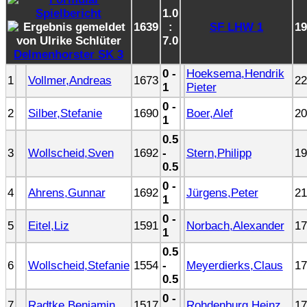
1.0
1639
:
SF LHW 1
19
7.0
Delmenhorster SK 3
0 -
Hoeksema,Hendrik
1
Vollmer,Andreas
1673
22
1
Pieter
0 -
2
Silber,Stefanie
1690
Boer,Alef
20
1
0.5
3
Wollscheid,Sven
1692
-
Stern,Philipp
19
0.5
0 -
4
Ahrens,Gunnar
1692
Jürgens,Peter
21
1
0 -
5
Eitel,Liz
1591
Norbach,Alexander
17
1
0.5
6
Wollscheid,Stefanie
1554
-
Meyerdierks,Claus
17
0.5
0 -
7
Radtke,Benjamin
1517
Rohdenburg,Heinz
17