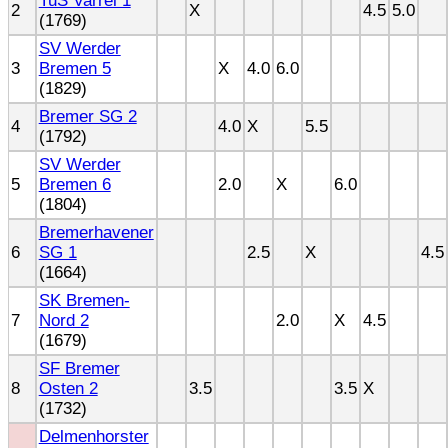
TuS Varrel 1
2
X
4.5
5.0
(1769)
SV Werder
3
Bremen 5
X
4.0
6.0
(1829)
Bremer SG 2
4
4.0
X
5.5
(1792)
SV Werder
5
Bremen 6
2.0
X
6.0
(1804)
Bremerhavener
6
SG 1
2.5
X
4.5
(1664)
SK Bremen-
7
Nord 2
2.0
X
4.5
(1679)
SF Bremer
8
Osten 2
3.5
3.5
X
(1732)
Delmenhorster