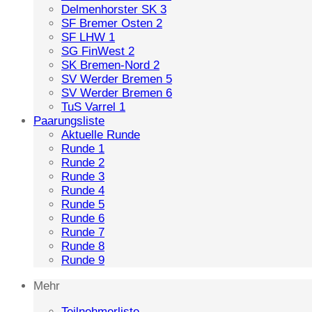
Delmenhorster SK 3
SF Bremer Osten 2
SF LHW 1
SG FinWest 2
SK Bremen-Nord 2
SV Werder Bremen 5
SV Werder Bremen 6
TuS Varrel 1
Paarungsliste
Aktuelle Runde
Runde 1
Runde 2
Runde 3
Runde 4
Runde 5
Runde 6
Runde 7
Runde 8
Runde 9
Mehr
Teilnehmerliste