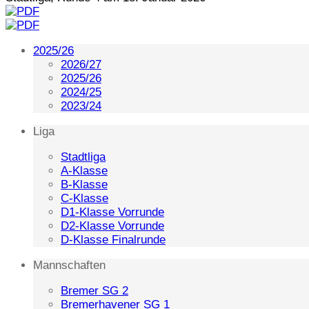
2025/26
2026/27
2025/26
2024/25
2023/24
Liga
Stadtliga
A-Klasse
B-Klasse
C-Klasse
D1-Klasse Vorrunde
D2-Klasse Vorrunde
D-Klasse Finalrunde
Mannschaften
Bremer SG 2
Bremerhavener SG 1