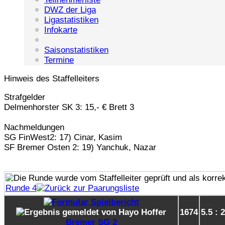
DWZ der Liga
Ligastatistiken
Infokarte
Saisonstatistiken
Termine
Hinweis des Staffelleiters
Strafgelder
Delmenhorster SK 3: 15,- € Brett 3
Nachmeldungen
SG FinWest2: 17) Cinar, Kasim
SF Bremer Osten 2: 19) Yanchuk, Nazar
Runde 4
1674
5.5 : 
Bremer SG 2