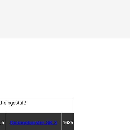
2.5
Delmenhorster SK 3
1625