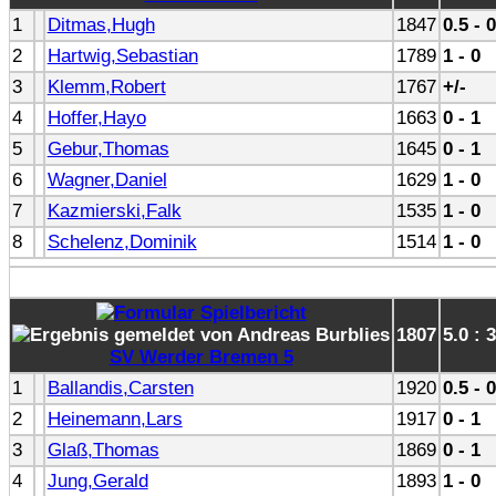
1
Ditmas,Hugh
1847
0.5 - 0
2
Hartwig,Sebastian
1789
1 - 0
3
Klemm,Robert
1767
+/-
4
Hoffer,Hayo
1663
0 - 1
5
Gebur,Thomas
1645
0 - 1
6
Wagner,Daniel
1629
1 - 0
7
Kazmierski,Falk
1535
1 - 0
8
Schelenz,Dominik
1514
1 - 0
1807
5.0 : 
SV Werder Bremen 5
1
Ballandis,Carsten
1920
0.5 - 0
2
Heinemann,Lars
1917
0 - 1
3
Glaß,Thomas
1869
0 - 1
4
Jung,Gerald
1893
1 - 0