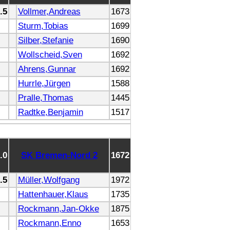
.5
Vollmer,Andreas
1673
Sturm,Tobias
1699
Silber,Stefanie
1690
Wollscheid,Sven
1692
Ahrens,Gunnar
1692
Hurrle,Jürgen
1588
Pralle,Thomas
1445
Radtke,Benjamin
1517
3.0
SK Bremen-Nord 2
1672
.5
Müller,Wolfgang
1972
Hattenhauer,Klaus
1735
Rockmann,Jan-Okke
1875
Rockmann,Enno
1653