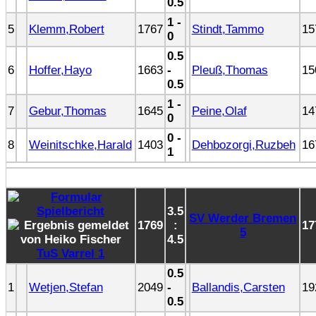
0.5
1 -
5
Klemm,Robert
1767
Stindt,Tammo
15
0
0.5
6
Hoffer,Hayo
1663
-
Pleuß,Thomas
15
0.5
1 -
7
Gebur,Thomas
1645
Peine,Olaf
14
0
0 -
8
Weinitschke,Harald
1403
Dehbozorgi,Ruzbeh
16
1
3.5
SV Werder Bremen
1769
:
17
5
4.5
TuS Varrel 1
0.5
1
Wetjen,Stefan
2049
-
Ballandis,Carsten
19
0.5