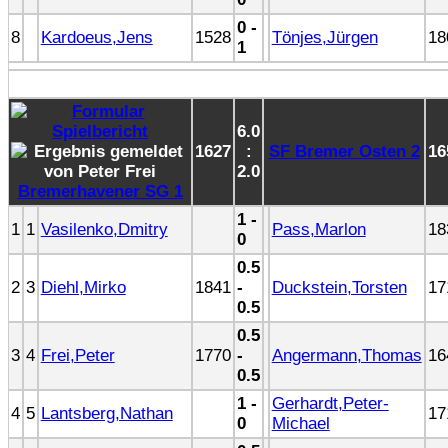
0 -
8
Kardoeus,Jens
1528
Tönjes,Jürgen
18
1
6.0
1627
:
SF Bremer Osten 2
16
2.0
Bremerhavener SG 1
1 -
1
1
Vasilenko,Dmitry
Pass,Marlon
18
0
0.5
2
3
Diehl,Mirko
1841
-
Duckstein,Torsten
17
0.5
0.5
3
4
Frei,Peter
1770
-
Angermann,Thomas
16
0.5
1 -
Gerhardt,Peter-
4
5
Lantsberg,Nathan
17
0
Michael