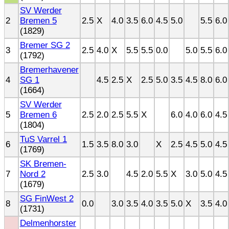
SV Werder
2
Bremen 5
2.5
X
4.0
3.5
6.0
4.5
5.0
5.5
6.0
(1829)
Bremer SG 2
3
2.5
4.0
X
5.5
5.5
0.0
5.0
5.5
6.0
(1792)
Bremerhavener
4
SG 1
4.5
2.5
X
2.5
5.0
3.5
4.5
8.0
6.0
(1664)
SV Werder
5
Bremen 6
2.5
2.0
2.5
5.5
X
6.0
4.0
6.0
4.5
(1804)
TuS Varrel 1
6
1.5
3.5
8.0
3.0
X
2.5
4.5
5.0
4.5
(1769)
SK Bremen-
7
Nord 2
2.5
3.0
4.5
2.0
5.5
X
3.0
5.0
4.5
(1679)
SG FinWest 2
8
0.0
3.0
3.5
4.0
3.5
5.0
X
3.5
4.0
(1731)
Delmenhorster