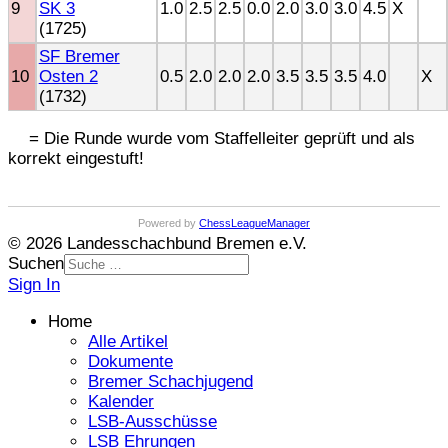
9
SK 3
1.0
2.5
2.5
0.0
2.0
3.0
3.0
4.5
X
(1725)
SF Bremer
10
Osten 2
0.5
2.0
2.0
2.0
3.5
3.5
3.5
4.0
X
(1732)
= Die Runde wurde vom Staffelleiter geprüft und als
korrekt eingestuft!
Powered by
ChessLeagueManager
© 2026 Landesschachbund Bremen e.V.
Suchen
Sign In
Home
Alle Artikel
Dokumente
Bremer Schachjugend
Kalender
LSB-Ausschüsse
LSB Ehrungen