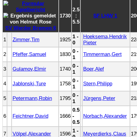
2.5
1730
:
SF LHW 1
20
5.5
SV Werder Bremen 6
1 -
Hoeksema,Hendrik
1
Zimmer,Tim
1925
22
0
Pieter
0 -
2
Pfeffer,Samuel
1830
Timmerman,Gert
21
1
0 -
3
Gulamov,Elmir
1740
Boer,Alef
20
1
0 -
4
Jablonski,Ture
1758
Stern,Philipp
19
1
0 -
5
Petermann,Robin
1795
Jürgens,Peter
21
1
0.5
6
Feichtner,David
1666
-
Norbach,Alexander
17
0.5
1 -
7
Völpel,Alexander
1596
Meyerdierks,Claus
17
0