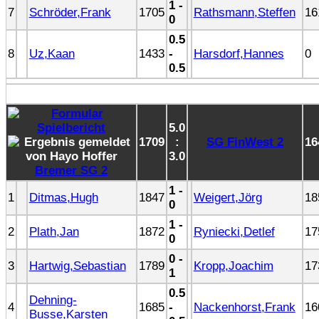
1 -
7
Schröder,Frank
1705
Rathsmann,Steffen
16
0
0.5
8
Uz,Kaan
1433
-
Harsdorf,Hannes
0
0.5
5.0
1709
:
SG FinWest 2
16
3.0
Bremer SG 2
1 -
1
Ditmas,Hugh
1847
Weigert,Jörg
18
0
1 -
2
Plath,Jan
1872
Ryniecki,Detlef
17
0
0 -
3
Hartwig,Sebastian
1789
Kropp,Joachim
17
1
0.5
Dehning-
4
1685
-
Nackenhorst,Frank
16
Busse,Karsten