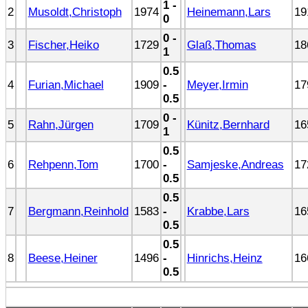
1 -
2
Musoldt,Christoph
1974
Heinemann,Lars
19
0
0 -
3
Fischer,Heiko
1729
Glaß,Thomas
18
1
0.5
4
Furian,Michael
1909
-
Meyer,Irmin
17
0.5
0 -
5
Rahn,Jürgen
1709
Künitz,Bernhard
16
1
0.5
6
Rehpenn,Tom
1700
-
Samjeske,Andreas
17
0.5
0.5
7
Bergmann,Reinhold
1583
-
Krabbe,Lars
16
0.5
0.5
8
Beese,Heiner
1496
-
Hinrichs,Heinz
16
0.5