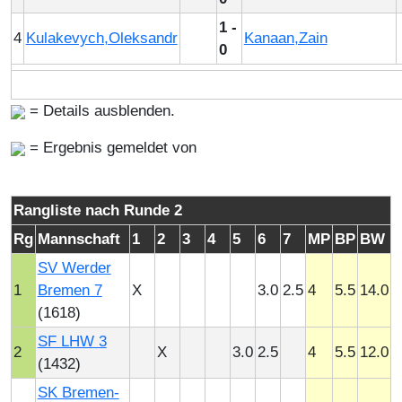
1 -
4
Kulakevych,Oleksandr
Kanaan,Zain
0
= Details ausblenden.
= Ergebnis gemeldet von
Rangliste nach Runde 2
Rg
Mannschaft
1
2
3
4
5
6
7
MP
BP
BW
SV Werder
1
Bremen 7
X
3.0
2.5
4
5.5
14.0
(1618)
SF LHW 3
2
X
3.0
2.5
4
5.5
12.0
(1432)
SK Bremen-