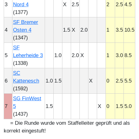
3
Nord 4
X
2.5
2
2.5
4.5
(1377)
SF Bremer
4
Osten 4
1.5
X
2.0
1
3.5
10.5
(1347)
SF
5
Leherheide 3
1.0
2.0
X
1
3.0
8.5
(1338)
SC
6
Kattenesch
1.0
1.5
X
0
2.5
5.5
(1592)
SG FinWest
7
5
1.5
X
0
1.5
5.0
(1437)
= Die Runde wurde vom Staffelleiter geprüft und als
korrekt eingestuft!