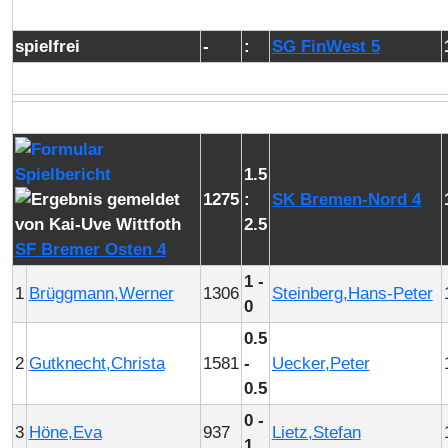
spielfrei
-
:
SG FinWest 5
1.5
1275
:
SK Bremen-Nord 4
2.5
SF Bremer Osten 4
1 -
1
Brüggmann,Werner
1306
Steinberg,Hans-Peter
0
0.5
2
Gutknecht,Christa
1581
-
Uecker,Peter
0.5
0 -
3
Höne,Eva
937
Lietz,Stefan
1