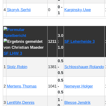
0 -
4
Skoryk,Serhii
0
Karpinsky,Uwe
1
3.0
1211
:
SF Leherheide 3
1.0
SF LHW 3
0.5
1
Stolz,Robin
1381
-
Schlosshauer,Rolando
0.5
0.5
2
Mertens,Thomas
1041
-
Nemeyer,Holger
0.5
1 -
3
Lentföhr,Dennis
Blesse,Jendrik
0