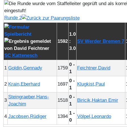
Runde 2
1.0
1592
:
SV Werder Bremen 7
3.0
SC Kattenesch
0 -
1
Goldin,Gennady
1759
Feichtner,David
1
0 -
2
Krain,Eberhard
1697
Klugkist,Paul
1
Steingraeber,Hans-
0 -
3
1518
Biricik,Haktan Emir
Joachim
1
1 -
4
Jacobsen,Rüdiger
1394
Völpel,Leonardo
0