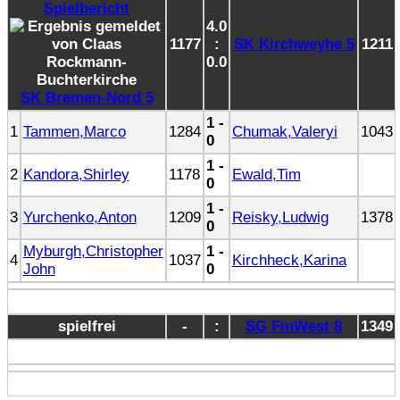
4.0
1177
:
SK Kirchweyhe 5
1211
0.0
SK Bremen-Nord 5
1 -
1
Tammen,Marco
1284
Chumak,Valeryi
1043
0
1 -
2
Kandora,Shirley
1178
Ewald,Tim
0
1 -
3
Yurchenko,Anton
1209
Reisky,Ludwig
1378
0
Myburgh,Christopher
1 -
4
1037
Kirchheck,Karina
John
0
spielfrei
-
:
SG FinWest 8
1349