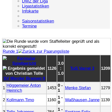
DWZ der Liga
Ligastatistiken
Infokarte
Saisonstatistiken
Termine
Runde 1
3.0
1126
:
TuS Varrel 3
1209
1.0
SV Werder Bremen 9
Höggemeier,Anton
0 -
1
1453
Menke,Stefan
1279
Heinrich
1
1 -
2
Kollmann,Timo
1160
Waßhausen,Janne
1139
0
1 -
3
Tolle,Johannes
764
Seetzen,Felix