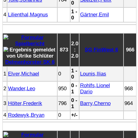
0
1 -
4
Lilienthal,Magnus
Gärtner,Emil
0
2.0
873
:
SG FinWest 6
966
2.0
Delmenhorster SK 6
1 -
1
Elver,Michael
0
Lounis,Ilias
0
0 -
Rohlfs,Lionel
2
Wander,Leo
950
968
1
Dario
0 -
3
Hölter,Frederik
796
Barry,Cherno
964
1
4
Rodewyk,Bryan
0
+/-