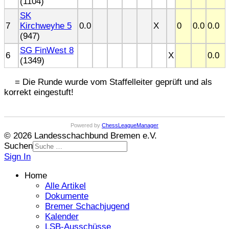
(1104)
SK
7
Kirchweyhe 5
0.0
X
0
0.0
0.0
(947)
SG FinWest 8
6
X
0.0
(1349)
= Die Runde wurde vom Staffelleiter geprüft und als
korrekt eingestuft!
Powered by
ChessLeagueManager
© 2026 Landesschachbund Bremen e.V.
Suchen
Sign In
Home
Alle Artikel
Dokumente
Bremer Schachjugend
Kalender
LSB-Ausschüsse