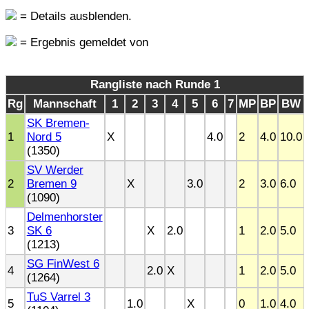
= Details ausblenden.
= Ergebnis gemeldet von
Rangliste nach Runde 1
Rg
Mannschaft
1
2
3
4
5
6
7
MP
BP
BW
SK Bremen-
1
Nord 5
X
4.0
2
4.0
10.0
(1350)
SV Werder
2
Bremen 9
X
3.0
2
3.0
6.0
(1090)
Delmenhorster
3
SK 6
X
2.0
1
2.0
5.0
(1213)
SG FinWest 6
4
2.0
X
1
2.0
5.0
(1264)
TuS Varrel 3
5
1.0
X
0
1.0
4.0