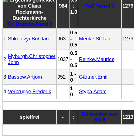
984
:
TuS Varrel 3
1279
1.0
SK Bremen-Nord 5
0.5
1
Shkolovyi,Bohdan
963
-
Menke,Stefan
1279
0.5
0.5
Myburgh,Christopher
2
1037
-
Reinke,Maurice
John
0.5
1 -
3
Bassow,Artjom
952
Gärtner,Emil
0
1 -
4
Verbrügge,Frederik
Stypa,Adam
0
Delmenhorster
spielfrei
-
:
1213
SK 6