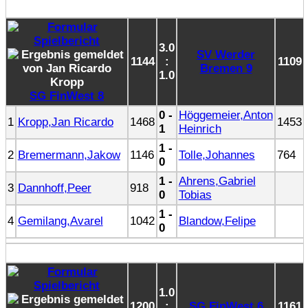
3.0
SV Werder
1144
:
1109
Bremen 9
1.0
SG FinWest 8
0 -
Höggemeier,Anton
1
Kropp,Jan Ricardo
1468
1453
1
Heinrich
1 -
2
Bremermann,Jakow
1146
Tolle,Johannes
764
0
1 -
Ahrens,Gabriel
3
Dannhoff,Peer
918
0
Tobias
1 -
4
Gemilang,Avarel
1042
Blandow,Felipe
0
1.0
1200
:
SG FinWest 6
1161