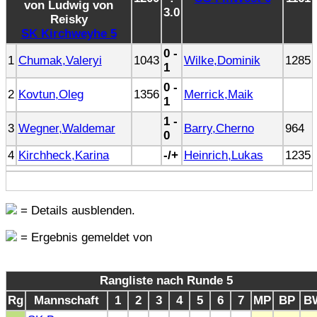
3.0
SK Kirchweyhe 5
0 -
1
Chumak,Valeryi
1043
Wilke,Dominik
1285
1
0 -
2
Kovtun,Oleg
1356
Merrick,Maik
1
1 -
3
Wegner,Waldemar
Barry,Cherno
964
0
4
Kirchheck,Karina
-/+
Heinrich,Lukas
1235
= Details ausblenden.
= Ergebnis gemeldet von
Rangliste nach Runde 5
Rg
Mannschaft
1
2
3
4
5
6
7
MP
BP
B