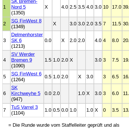
SK Bremen-
1
Nord 5
X
4.0
2.5
3.5
4.0
3.0
10
17.0
39
(1350)
SG FinWest 8
2
X
3.0
3.0
2.0
3.5
7
11.5
30
(1349)
Delmenhorster
3
SK 6
0.0
X
2.0
2.0
4.0
4
8.0
20
(1213)
SV Werder
4
Bremen 9
1.5
1.0
2.0
X
3.0
3
7.5
19
(1090)
SG FinWest 6
5
0.5
1.0
2.0
X
3.0
3
6.5
16
(1264)
SK
6
Kirchweyhe 5
0.0
2.0
1.0
X
3.0
3
6.0
11
(947)
TuS Varrel 3
7
1.0
0.5
0.0
1.0
1.0
X
0
3.5
13
(1104)
= Die Runde wurde vom Staffelleiter geprüft und als