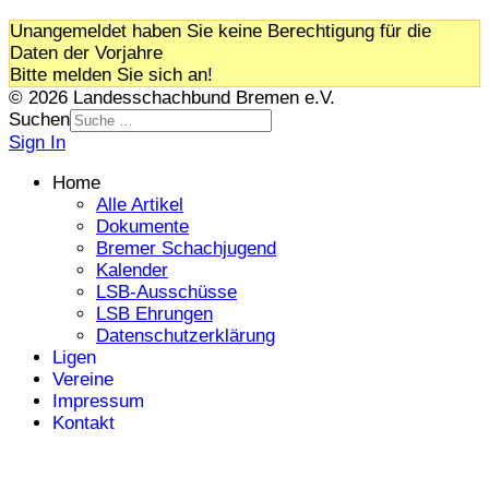
Unangemeldet haben Sie keine Berechtigung für die
Daten der Vorjahre
Bitte melden Sie sich an!
© 2026 Landesschachbund Bremen e.V.
Suchen
Sign In
Home
Alle Artikel
Dokumente
Bremer Schachjugend
Kalender
LSB-Ausschüsse
LSB Ehrungen
Datenschutzerklärung
Ligen
Vereine
Impressum
Kontakt