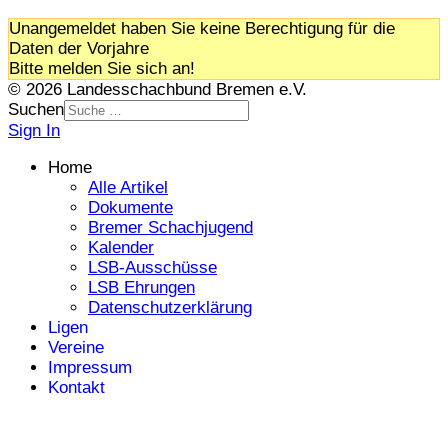
Unangemeldet haben Sie keine Berechtigung für die
Daten der Vorjahre
Bitte melden Sie sich an!
© 2026 Landesschachbund Bremen e.V.
Suchen
Sign In
Home
Alle Artikel
Dokumente
Bremer Schachjugend
Kalender
LSB-Ausschüsse
LSB Ehrungen
Datenschutzerklärung
Ligen
Vereine
Impressum
Kontakt