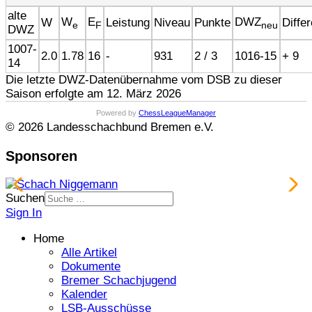
alte
W
E
DWZ
W
Leistung
Niveau
Punkte
Diffe
e
F
neu
DWZ
1007-
2.0
1.78
16
-
931
2 / 3
1016-15
+ 9
14
Die letzte DWZ-Datenübernahme vom DSB zu dieser
Saison erfolgte am 12. März 2026
Powered by
ChessLeagueManager
© 2026 Landesschachbund Bremen e.V.
Sponsoren
Suchen
Sign In
Home
Alle Artikel
Dokumente
Bremer Schachjugend
Kalender
LSB-Ausschüsse