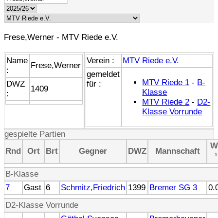
Frese,Werner - MTV Riede e.V.
Name
Verein :
MTV Riede e.V.
Frese,Werner
:
gemeldet
MTV Riede 1
-
B-
DWZ
für :
1409
Klasse
:
MTV Riede 2
-
D2-
Klasse Vorrunde
gespielte Partien
W
Rnd
Ort
Brt
Gegner
DWZ
Mannschaft
¹
B-Klasse
7
Gast
6
Schmitz,Friedrich
1399
Bremer SG 3
0.
D2-Klasse Vorrunde