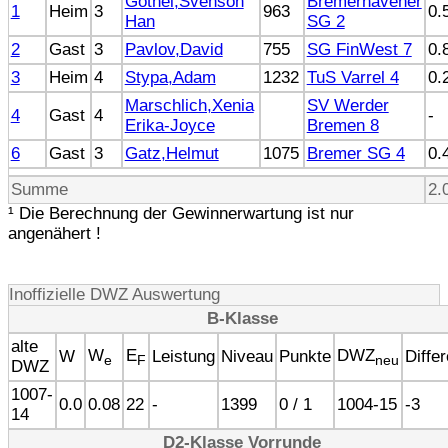
Göthel,Svenson
Bremerhavener
1
Heim
3
963
0.
Han
SG 2
2
Gast
3
Pavlov,David
755
SG FinWest 7
0.
3
Heim
4
Stypa,Adam
1232
TuS Varrel 4
0.
Marschlich,Xenia
SV Werder
4
Gast
4
-
Erika-Joyce
Bremen 8
6
Gast
3
Gatz,Helmut
1075
Bremer SG 4
0.
Summe
2.
¹ Die Berechnung der Gewinnerwartung ist nur
angenähert !
Inoffizielle DWZ Auswertung
B-Klasse
alte
W
E
DWZ
W
Leistung
Niveau
Punkte
Diffe
e
F
neu
DWZ
1007-
0.0
0.08
22
-
1399
0 / 1
1004-15
-3
14
D2-Klasse Vorrunde