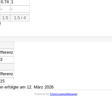
0.74
1
-
-
1.5
1.5 / 4
!
fferenz
 3
fferenz
 15
n erfolgte am 12. März 2026
Powered by
ChessLeagueManager