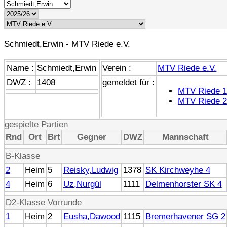
Schmiedt,Erwin - MTV Riede e.V.
Name :
Schmiedt,Erwin
Verein :
MTV Riede e.V.
DWZ :
1408
gemeldet für :
MTV Riede 
MTV Riede 
gespielte Partien
Rnd
Ort
Brt
Gegner
DWZ
Mannschaft
B-Klasse
2
Heim
5
Reisky,Ludwig
1378
SK Kirchweyhe 4
4
Heim
6
Uz,Nurgül
1111
Delmenhorster SK 4
D2-Klasse Vorrunde
1
Heim
2
Eusha,Dawood
1115
Bremerhavener SG 2