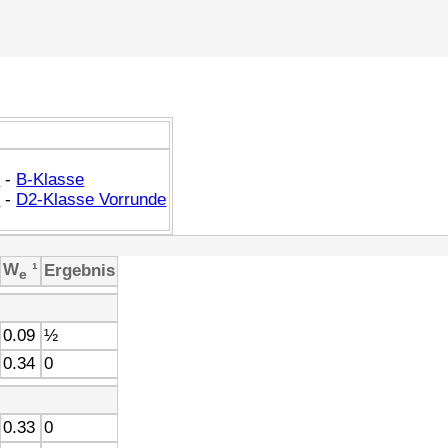
1
-
B-Klasse
2
-
D2-Klasse Vorrunde
W
¹
Ergebnis
e
0.09
½
0.34
0
0.33
0