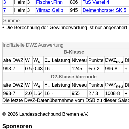
3
Heim
3
Fischer,Finn
806
TuS Varrel 4
7
Heim
3
Yilmaz,Galip
945
Delmenhorster SK 5
Summe
¹ Die Berechnung der Gewinnerwartung ist nur angenähert 
Inoffizielle DWZ Auswertung
B-Klasse
W
E
DWZ
alte DWZ
W
Leistung
Niveau
Punkte
Di
e
F
neu
993-7
0.5
0.43
16
-
1245
½ / 2
996-8
+
D2-Klasse Vorrunde
W
E
DWZ
alte DWZ
W
Leistung
Niveau
Punkte
Di
e
F
neu
993-7
2.0
1.64
16
-
955
2 / 3
1008-8
+
Die letzte DWZ-Datenübernahme vom DSB zu dieser Saiso
© 2026 Landesschachbund Bremen e.V.
Sponsoren