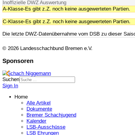
Inoffizielle DWZ Auswertung
A-Klasse-Es gibt z.Z. noch keine ausgewerteten Partien.
C-Klasse-Es gibt z.Z. noch keine ausgewerteten Partien.
Die letzte DWZ-Datenübernahme vom DSB zu dieser Saiso
© 2026 Landesschachbund Bremen e.V.
Sponsoren
Suchen
Sign In
Home
Alle Artikel
Dokumente
Bremer Schachjugend
Kalender
LSB-Ausschüsse
LSB Ehrungen