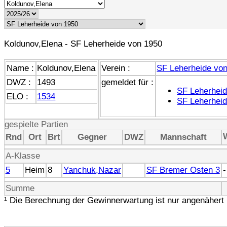
Koldunov,Elena - SF Leherheide von 1950
Name :
Koldunov,Elena
Verein :
SF Leherheide vo
DWZ :
1493
gemeldet für :
SF Leherheid
ELO :
1534
SF Leherheid
gespielte Partien
Rnd
Ort
Brt
Gegner
DWZ
Mannschaft
A-Klasse
5
Heim
8
Yanchuk,Nazar
SF Bremer Osten 3
-
Summe
¹ Die Berechnung der Gewinnerwartung ist nur angenähert 