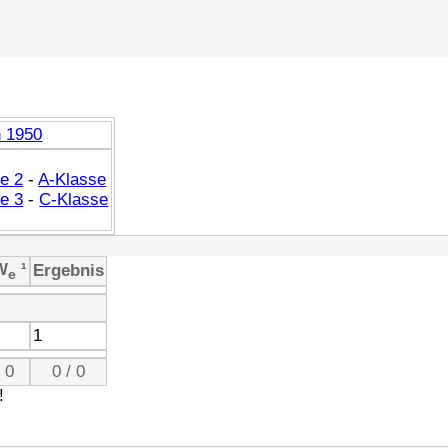
n 1950
e 2
-
A-Klasse
e 3
-
C-Klasse
W
¹
Ergebnis
e
1
0
0 / 0
!