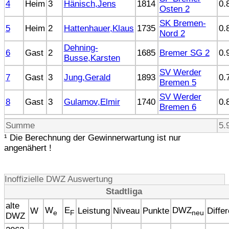
4
Heim
3
Hänisch,Jens
1814
0.
Osten 2
SK Bremen-
5
Heim
2
Hattenhauer,Klaus
1735
0.
Nord 2
Dehning-
6
Gast
2
1685
Bremer SG 2
0.
Busse,Karsten
SV Werder
7
Gast
3
Jung,Gerald
1893
0.
Bremen 5
SV Werder
8
Gast
3
Gulamov,Elmir
1740
0.
Bremen 6
Summe
5.
¹ Die Berechnung der Gewinnerwartung ist nur
angenähert !
Inoffizielle DWZ Auswertung
Stadtliga
alte
W
E
DWZ
W
Leistung
Niveau
Punkte
Diffe
e
F
neu
DWZ