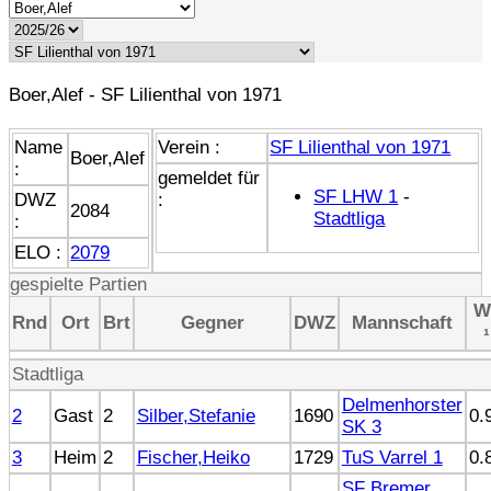
Boer,Alef - SF Lilienthal von 1971
Name
Verein :
SF Lilienthal von 1971
Boer,Alef
:
gemeldet für
SF LHW 1
-
DWZ
:
2084
Stadtliga
:
ELO :
2079
gespielte Partien
W
Rnd
Ort
Brt
Gegner
DWZ
Mannschaft
¹
Stadtliga
Delmenhorster
2
Gast
2
Silber,Stefanie
1690
0.
SK 3
3
Heim
2
Fischer,Heiko
1729
TuS Varrel 1
0.
SF Bremer