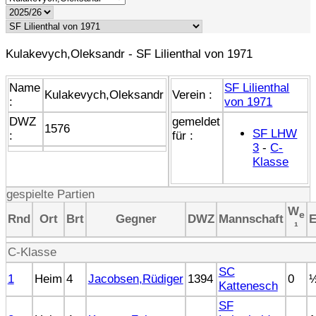
Kulakevych,Oleksandr - SF Lilienthal von 1971
Name
SF Lilienthal
Kulakevych,Oleksandr
Verein :
:
von 1971
DWZ
gemeldet
1576
SF LHW
:
für :
3
-
C-
Klasse
gespielte Partien
W
e
Rnd
Ort
Brt
Gegner
DWZ
Mannschaft
E
¹
C-Klasse
SC
1
Heim
4
Jacobsen,Rüdiger
1394
0
Kattenesch
SF