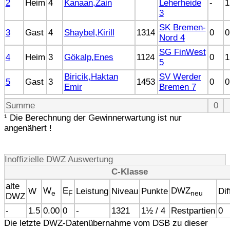
2
Heim
4
Kanaan,Zain
Leherheide
-
1
3
SK Bremen-
3
Gast
4
Shaybel,Kirill
1314
0
0
Nord 4
SG FinWest
4
Heim
3
Gökalp,Enes
1124
0
1
5
Biricik,Haktan
SV Werder
5
Gast
3
1453
0
0
Emir
Bremen 7
Summe
0
¹ Die Berechnung der Gewinnerwartung ist nur
angenähert !
Inoffizielle DWZ Auswertung
C-Klasse
alte
W
E
DWZ
W
Leistung
Niveau
Punkte
Dif
e
F
neu
DWZ
-
1.5
0.00
0
-
1321
1½ / 4
Restpartien
0
Die letzte DWZ-Datenübernahme vom DSB zu dieser