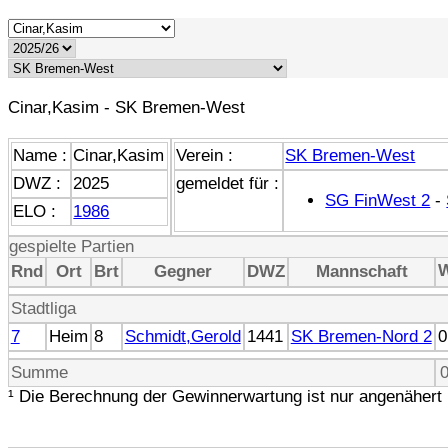
Cinar,Kasim - SK Bremen-West
Name :
Cinar,Kasim
Verein :
SK Bremen-West
DWZ :
2025
gemeldet für :
SG FinWest 2
-
ELO :
1986
gespielte Partien
Rnd
Ort
Brt
Gegner
DWZ
Mannschaft
Stadtliga
7
Heim
8
Schmidt,Gerold
1441
SK Bremen-Nord 2
0
Summe
0
¹ Die Berechnung der Gewinnerwartung ist nur angenähert 