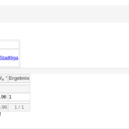
Stadtliga
W
¹
Ergebnis
e
.96
1
.96
1 / 1
!