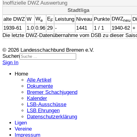
Inoffizielle DWZ Auswertung
Stadtliga
W
E
DWZ
alte DWZ
W
Leistung
Niveau
Punkte
Di
e
F
neu
1939-61
1.0
0.96
29
-
1441
1 / 1
1940-62
+
Die letzte DWZ-Datenübernahme vom DSB zu dieser Saiso
© 2026 Landesschachbund Bremen e.V.
Suchen
Sign In
Home
Alle Artikel
Dokumente
Bremer Schachjugend
Kalender
LSB-Ausschüsse
LSB Ehrungen
Datenschutzerklärung
Ligen
Vereine
Impressum