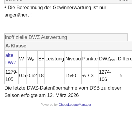
¹ Die Berechnung der Gewinnerwartung ist nur
angenähert !
Inoffizielle DWZ Auswertung
A-Klasse
alte
W
W
E
Leistung
Niveau
Punkte
DWZ
Differ
e
F
neu
DWZ
1279-
1274-
0.5
0.62
18
-
1540
½ / 3
-5
105
106
Die letzte DWZ-Datenübernahme vom DSB zu dieser
Saison erfolgte am 12. März 2026
Powered by
ChessLeagueManager