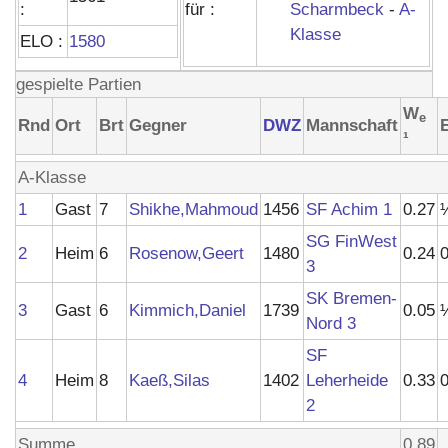
:
für :
Scharmbeck
-
A-
Klasse
ELO :
1580
gespielte Partien
W
e
Rnd
Ort
Brt
Gegner
DWZ
Mannschaft
¹
A-Klasse
1
Gast
7
Shikhe,Mahmoud
1456
SF Achim 1
0.27
SG FinWest
2
Heim
6
Rosenow,Geert
1480
0.24
3
SK Bremen-
3
Gast
6
Kimmich,Daniel
1739
0.05
Nord 3
SF
4
Heim
8
Kaeß,Silas
1402
Leherheide
0.33
2
Summe
0.89