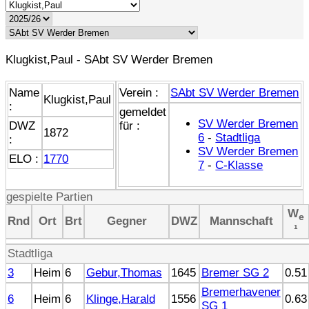
Klugkist,Paul - SAbt SV Werder Bremen
Name
Verein :
SAbt SV Werder Bremen
Klugkist,Paul
:
gemeldet
SV Werder Bremen
DWZ
für :
1872
6
-
Stadtliga
:
SV Werder Bremen
ELO :
1770
7
-
C-Klasse
gespielte Partien
W
e
Rnd
Ort
Brt
Gegner
DWZ
Mannschaft
¹
Stadtliga
3
Heim
6
Gebur,Thomas
1645
Bremer SG 2
0.51
Bremerhavener
6
Heim
6
Klinge,Harald
1556
0.63
SG 1