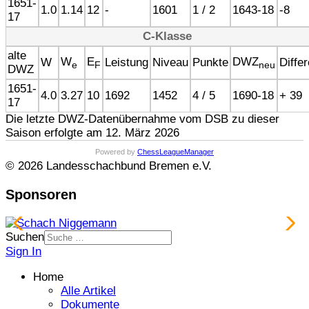
1651-
1.0
1.14
12
-
1601
1 / 2
1643-18
-8
17
C-Klasse
alte
W
E
DWZ
W
Leistung
Niveau
Punkte
Diffe
e
F
neu
DWZ
1651-
4.0
3.27
10
1692
1452
4 / 5
1690-18
+ 39
17
Die letzte DWZ-Datenübernahme vom DSB zu dieser
Saison erfolgte am 12. März 2026
Powered by
ChessLeagueManager
© 2026 Landesschachbund Bremen e.V.
Sponsoren
Suchen
Sign In
Home
Alle Artikel
Dokumente