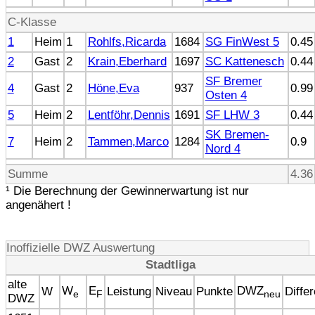
C-Klasse
1
Heim
1
Rohlfs,Ricarda
1684
SG FinWest 5
0.45
2
Gast
2
Krain,Eberhard
1697
SC Kattenesch
0.44
SF Bremer
4
Gast
2
Höne,Eva
937
0.99
Osten 4
5
Heim
2
Lentföhr,Dennis
1691
SF LHW 3
0.44
SK Bremen-
7
Heim
2
Tammen,Marco
1284
0.9
Nord 4
Summe
4.36
¹ Die Berechnung der Gewinnerwartung ist nur
angenähert !
Inoffizielle DWZ Auswertung
Stadtliga
alte
W
E
DWZ
W
Leistung
Niveau
Punkte
Diffe
e
F
neu
DWZ