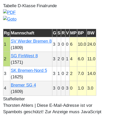
Tabelle D-Klasse Finalrunde
Rg
Mannschaft
G
S
R
V
MP
BP
BW
SV Werder Bremen 8
1
3
3
0
0
6
10.0
24.0
(1809)
SG FinWest 8
2
3
2
0
1
4
6.0
11.0
(1571)
SK Bremen-Nord 5
3
3
1
0
2
2
7.0
14.0
(1625)
Bremer SG 4
4
3
0
0
3
0
1.0
3.0
(1609)
Staffelleiter
Thorsten Ahlers |
Diese E-Mail-Adresse ist vor
Spambots geschützt! Zur Anzeige muss JavaScript