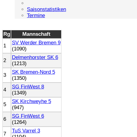
Saisonstatistiken
Termine
Rg
Mannschaft
SV Werder Bremen 9
1
(1090)
Delmenhorster SK 6
2
(1213)
SK Bremen-Nord 5
3
(1350)
SG FinWest 8
4
(1349)
SK Kirchweyhe 5
5
(947)
SG FinWest 6
6
(1264)
TuS Varrel 3
7
(1104)