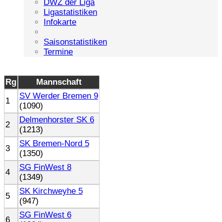
DWZ der Liga
Ligastatistiken
Infokarte
Saisonstatistiken
Termine
Rg
Mannschaft
SV Werder Bremen 9
1
(1090)
Delmenhorster SK 6
2
(1213)
SK Bremen-Nord 5
3
(1350)
SG FinWest 8
4
(1349)
SK Kirchweyhe 5
5
(947)
SG FinWest 6
6