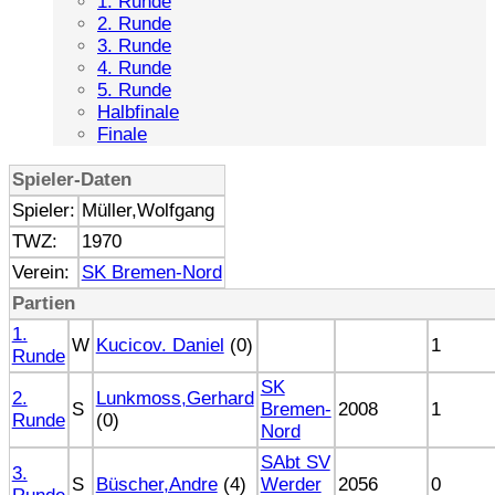
1. Runde
2. Runde
3. Runde
4. Runde
5. Runde
Halbfinale
Finale
Spieler-Daten
Spieler:
Müller,Wolfgang
TWZ:
1970
Verein:
SK Bremen-Nord
Partien
1.
W
Kucicov. Daniel
(0)
1
Runde
SK
2.
Lunkmoss,Gerhard
S
Bremen-
2008
1
Runde
(0)
Nord
SAbt SV
3.
S
Büscher,Andre
(4)
Werder
2056
0