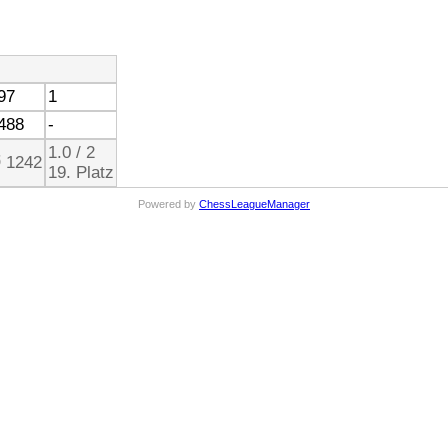
97
1
488
-
1.0 / 2
 1242
19. Platz
Powered by
ChessLeagueManager