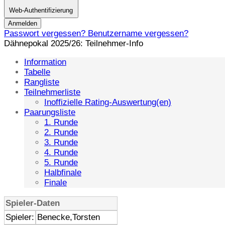
Web-Authentifizierung
Anmelden
Passwort vergessen?
Benutzername vergessen?
Dähnepokal 2025/26: Teilnehmer-Info
Information
Tabelle
Rangliste
Teilnehmerliste
Inoffizielle Rating-Auswertung(en)
Paarungsliste
1. Runde
2. Runde
3. Runde
4. Runde
5. Runde
Halbfinale
Finale
Spieler-Daten
Spieler:
Benecke,Torsten