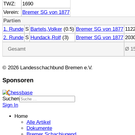
TWZ:
1690
Verein:
Bremer SG von 1877
Partien
1. Runde
S
Bartels,Volker
(0.5)
Bremer SG von 1877
112
2. Runde
S
Hundack,Rolf
(3)
Bremer SG von 1877
203
Gesamt
Ø 1
© 2026 Landesschachbund Bremen e.V.
Sponsoren
Suchen
Sign In
Home
Alle Artikel
Dokumente
Bremer Schachjugend