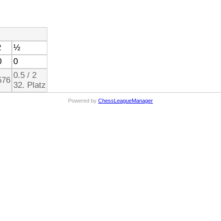
2
½
0
0
0.5 / 2
576
32. Platz
Powered by
ChessLeagueManager