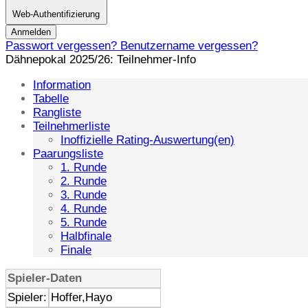
Web-Authentifizierung
Anmelden
Passwort vergessen?
Benutzername vergessen?
Dähnepokal 2025/26: Teilnehmer-Info
Information
Tabelle
Rangliste
Teilnehmerliste
Inoffizielle Rating-Auswertung(en)
Paarungsliste
1. Runde
2. Runde
3. Runde
4. Runde
5. Runde
Halbfinale
Finale
Spieler-Daten
Spieler:
Hoffer,Hayo