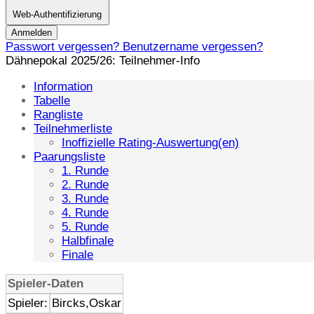
Web-Authentifizierung
Anmelden
Passwort vergessen?
Benutzername vergessen?
Dähnepokal 2025/26: Teilnehmer-Info
Information
Tabelle
Rangliste
Teilnehmerliste
Inoffizielle Rating-Auswertung(en)
Paarungsliste
1. Runde
2. Runde
3. Runde
4. Runde
5. Runde
Halbfinale
Finale
Spieler-Daten
Spieler:
Bircks,Oskar