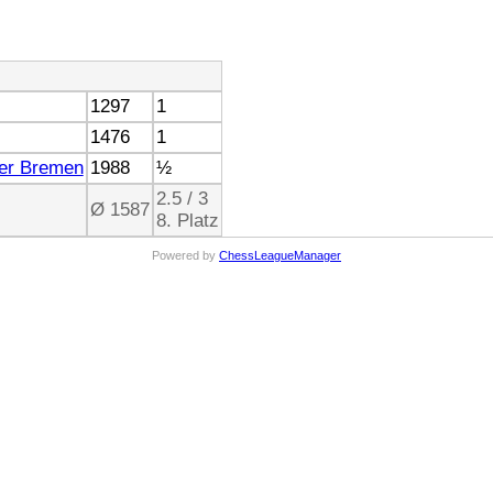
1297
1
1476
1
er Bremen
1988
½
2.5 / 3
Ø 1587
8. Platz
Powered by
ChessLeagueManager