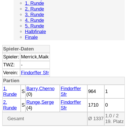
1. Runde
2. Runde
3. Runde
4. Runde
5. Runde
Halbfinale
Finale
Spieler-Daten
Spieler:
Merrick,Maik
TWZ:
-
Verein:
Findorffer Sfr
Partien
1.
Barry,Cherno
Findorffer
S
964
1
Runde
(0)
Sfr
2.
Runge,Serge
Findorffer
S
1710
0
Runde
(4)
Sfr
1.0 / 2
Gesamt
Ø 1337
19. Platz