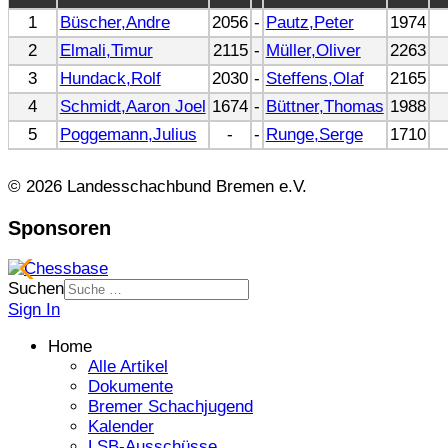
1
Büscher,Andre
2056
-
Pautz,Peter
1974
2
Elmali,Timur
2115
-
Müller,Oliver
2263
3
Hundack,Rolf
2030
-
Steffens,Olaf
2165
4
Schmidt,Aaron Joel
1674
-
Büttner,Thomas
1988
5
Poggemann,Julius
-
-
Runge,Serge
1710
© 2026 Landesschachbund Bremen e.V.
Sponsoren
Suchen
Sign In
Home
Alle Artikel
Dokumente
Bremer Schachjugend
Kalender
LSB-Ausschüsse