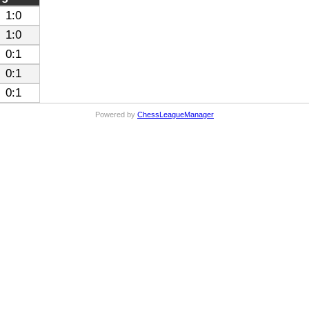
1:0
1:0
0:1
0:1
0:1
Powered by
ChessLeagueManager