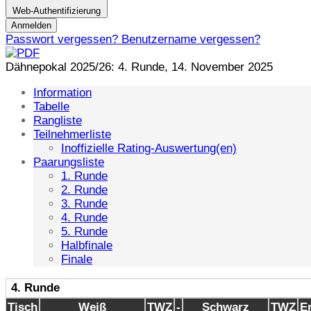
Web-Authentifizierung
Anmelden
Passwort vergessen?
Benutzername vergessen?
Dähnepokal 2025/26: 4. Runde, 14. November 2025
Information
Tabelle
Rangliste
Teilnehmerliste
Inoffizielle Rating-Auswertung(en)
Paarungsliste
1. Runde
2. Runde
3. Runde
4. Runde
5. Runde
Halbfinale
Finale
4. Runde
Tisch
Weiß
TWZ
-
Schwarz
TWZ
E