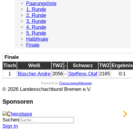
Paarungsliste
1. Runde
2. Runde
3. Runde
4. Runde
5. Runde
Halbfinale
Finale
Finale
Tisch
Weiß
TWZ
-
Schwarz
TWZ
Ergebnis
1
Büscher,Andre
2056
-
Steffens,Olaf
2165
0:1
Powered by
ChessLeagueManager
© 2026 Landesschachbund Bremen e.V.
Sponsoren
Suchen
Sign In