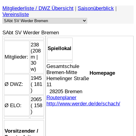
Mitgliederliste / DWZ Übersicht
|
Saisonüberblick
|
Vereinsliste
SAbt SV Werder Bremen
238
Spiellokal
(208
Mitglieder:
m |
30
Gesamtschule
w)
Bremen-Mitte
Homepage
1945
Hemelinger Straße
Ø DWZ:
( 181
11
)
28205 Bremen
Routenplaner
2065
http://www.werder.de/de/schach/
Ø ELO:
( 158
)
Vorsitzender /