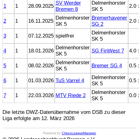
SV Werder
Delmenhorster
1
1
28.09.2025
2.0 
Bremen 8
SK 5
Delmenhorster
Bremerhavener
2
1
16.11.2025
2.0 
SK 5
SG 2
Delmenhorster
3
1
07.12.2025
spielfrei
SK 5
Delmenhorster
4
1
18.01.2026
SG FinWest 7
4.0 
SK 5
Delmenhorster
5
1
08.02.2026
Bremer SG 4
0.5 
SK 5
Delmenhorster
6
1
01.03.2026
TuS Varrel 4
0.5 
SK 5
Delmenhorster
7
1
22.03.2026
MTV Riede 2
0.0 
SK 5
Die letzte DWZ-Datenübernahme vom DSB zu dieser
Liga erfolgte am 12. März 2026
Powered by
ChessLeagueManager