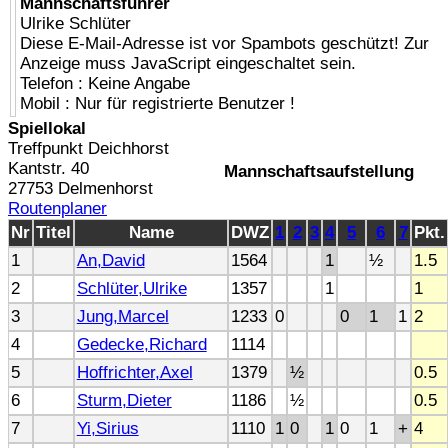
Mannschaftsführer
Ulrike Schlüter
Diese E-Mail-Adresse ist vor Spambots geschützt! Zur
Anzeige muss JavaScript eingeschaltet sein.
Telefon : Keine Angabe
Mobil : Nur für registrierte Benutzer !
Spiellokal
Treffpunkt Deichhorst
Kantstr. 40
Mannschaftsaufstellung
27753 Delmenhorst
Routenplaner
Nr
Titel
Name
DWZ
1
2
3
4
5
6
7
Pkt.
1
An,David
1564
1
½
1.5
2
Schlüter,Ulrike
1357
1
1
3
Jung,Marcel
1233
0
0
1
1
2
4
Gedecke,Richard
1114
5
Hoffrichter,Axel
1379
½
0.5
6
Sturm,Dieter
1186
½
0.5
7
Yi,Sirius
1110
1
0
1
0
1
+
4