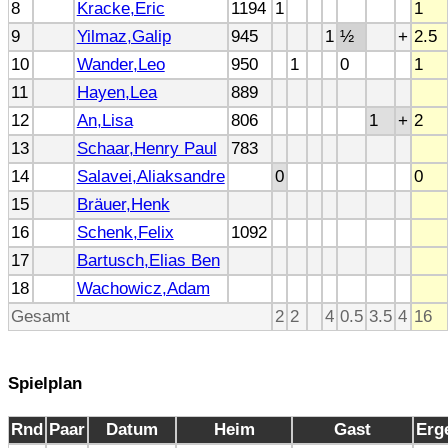
8
Kracke,Eric
1194
1
1
9
Yilmaz,Galip
945
1
½
+
2.5
10
Wander,Leo
950
1
0
1
11
Hayen,Lea
889
12
An,Lisa
806
1
+
2
13
Schaar,Henry Paul
783
14
Salavei,Aliaksandre
0
0
15
Bräuer,Henk
16
Schenk,Felix
1092
17
Bartusch,Elias Ben
18
Wachowicz,Adam
Gesamt
2
2
4
0.5
3.5
4
16
Spielplan
Rnd
Paar
Datum
Heim
Gast
Erg