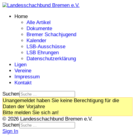
Home
Alle Artikel
Dokumente
Bremer Schachjugend
Kalender
LSB-Ausschüsse
LSB Ehrungen
Datenschutzerklärung
Ligen
Vereine
Impressum
Kontakt
Suchen
Unangemeldet haben Sie keine Berechtigung für die
Daten der Vorjahre
Bitte melden Sie sich an!
© 2026 Landesschachbund Bremen e.V.
Suchen
Sign In