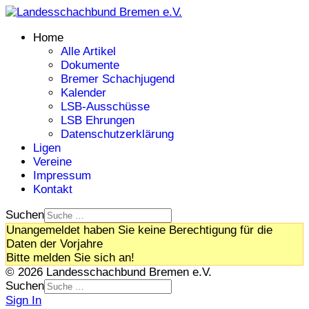
Home
Alle Artikel
Dokumente
Bremer Schachjugend
Kalender
LSB-Ausschüsse
LSB Ehrungen
Datenschutzerklärung
Ligen
Vereine
Impressum
Kontakt
Suchen
Unangemeldet haben Sie keine Berechtigung für die
Daten der Vorjahre
Bitte melden Sie sich an!
© 2026 Landesschachbund Bremen e.V.
Suchen
Sign In