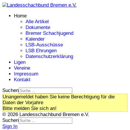
Home
Alle Artikel
Dokumente
Bremer Schachjugend
Kalender
LSB-Ausschüsse
LSB Ehrungen
Datenschutzerklärung
Ligen
Vereine
Impressum
Kontakt
Suchen
Unangemeldet haben Sie keine Berechtigung für die
Daten der Vorjahre
Bitte melden Sie sich an!
© 2026 Landesschachbund Bremen e.V.
Suchen
Sign In