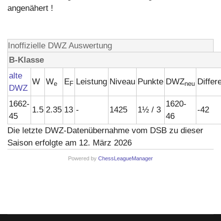
angenähert !
Inoffizielle DWZ Auswertung
B-Klasse
alte
W
W
E
Leistung
Niveau
Punkte
DWZ
Differ
e
F
neu
DWZ
1662-
1620-
1.5
2.35
13
-
1425
1½ / 3
-42
45
46
Die letzte DWZ-Datenübernahme vom DSB zu dieser
Saison erfolgte am 12. März 2026
Powered by
ChessLeagueManager