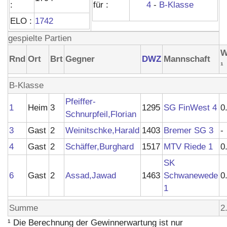
:
für :
4
-
B-Klasse
ELO :
1742
gespielte Partien
Rnd
Ort
Brt
Gegner
DWZ
Mannschaft
¹
B-Klasse
Pfeiffer-
1
Heim
3
1295
SG FinWest 4
0
Schnurpfeil,Florian
3
Gast
2
Weinitschke,Harald
1403
Bremer SG 3
-
4
Gast
2
Schäffer,Burghard
1517
MTV Riede 1
0
SK
6
Gast
2
Assad,Jawad
1463
Schwanewede
0
1
Summe
2
¹ Die Berechnung der Gewinnerwartung ist nur