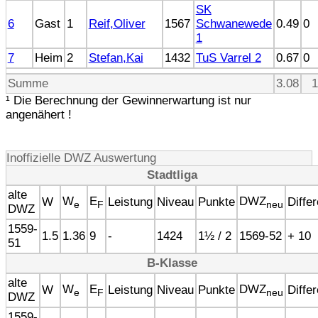
SK
6
Gast
1
Reif,Oliver
1567
Schwanewede
0.49
0
1
7
Heim
2
Stefan,Kai
1432
TuS Varrel 2
0.67
0
Summe
3.08
1
¹ Die Berechnung der Gewinnerwartung ist nur
angenähert !
Inoffizielle DWZ Auswertung
Stadtliga
alte
W
E
DWZ
W
Leistung
Niveau
Punkte
Diffe
e
F
neu
DWZ
1559-
1.5
1.36
9
-
1424
1½ / 2
1569-52
+ 10
51
B-Klasse
alte
W
E
DWZ
W
Leistung
Niveau
Punkte
Diffe
e
F
neu
DWZ
1559-