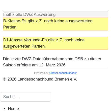
Inoffizielle DWZ Auswertung
B-Klasse-Es gibt z.Z. noch keine ausgewerteten
Partien.
D1-Klasse Vorrunde-Es gibt z.Z. noch keine
ausgewerteten Partien.
Die letzte DWZ-Datenübernahme vom DSB zu dieser
Saison erfolgte am 12. März 2026
Powered by
ChessLeagueManager
© 2026 Landesschachbund Bremen e.V.
Suchen
Home