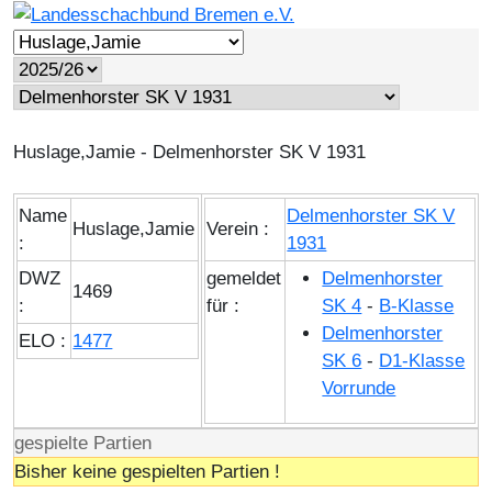
Huslage,Jamie - Delmenhorster SK V 1931
Name
Delmenhorster SK V
Huslage,Jamie
Verein :
:
1931
DWZ
gemeldet
Delmenhorster
1469
:
für :
SK 4
-
B-Klasse
Delmenhorster
ELO :
1477
SK 6
-
D1-Klasse
Vorrunde
gespielte Partien
Bisher keine gespielten Partien !