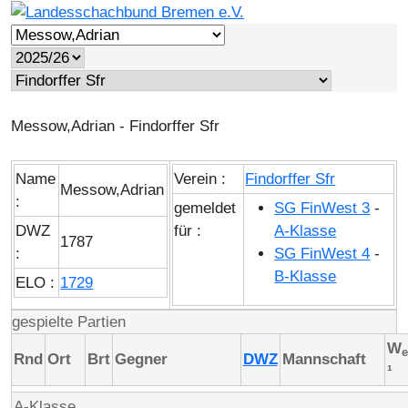
Messow,Adrian - Findorffer Sfr
Name
Verein :
Findorffer Sfr
Messow,Adrian
:
gemeldet
SG FinWest 3
-
DWZ
für :
A-Klasse
1787
:
SG FinWest 4
-
B-Klasse
ELO :
1729
gespielte Partien
W
e
Rnd
Ort
Brt
Gegner
DWZ
Mannschaft
¹
A-Klasse