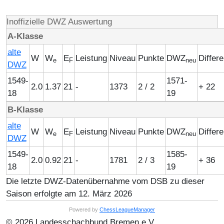
Inoffizielle DWZ Auswertung
A-Klasse
alte
W
W
E
Leistung
Niveau
Punkte
DWZ
Differ
e
F
neu
DWZ
1549-
1571-
2.0
1.37
21
-
1373
2 / 2
+ 22
18
19
B-Klasse
alte
W
W
E
Leistung
Niveau
Punkte
DWZ
Differ
e
F
neu
DWZ
1549-
1585-
2.0
0.92
21
-
1781
2 / 3
+ 36
18
19
Die letzte DWZ-Datenübernahme vom DSB zu dieser
Saison erfolgte am 12. März 2026
Powered by
ChessLeagueManager
© 2026 Landesschachbund Bremen e.V.