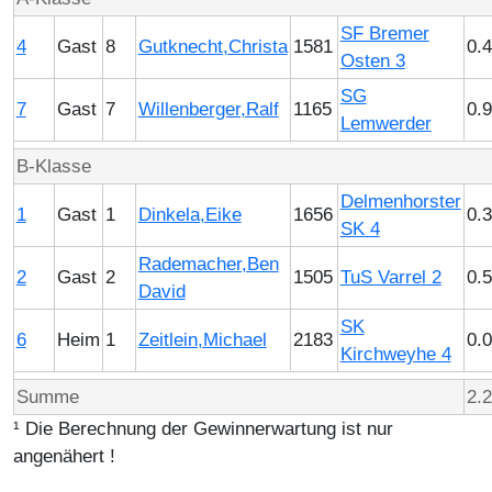
SF Bremer
4
Gast
8
Gutknecht,Christa
1581
0.
Osten 3
SG
7
Gast
7
Willenberger,Ralf
1165
0.
Lemwerder
B-Klasse
Delmenhorster
1
Gast
1
Dinkela,Eike
1656
0.
SK 4
Rademacher,Ben
2
Gast
2
1505
TuS Varrel 2
0.
David
SK
6
Heim
1
Zeitlein,Michael
2183
0.
Kirchweyhe 4
Summe
2.
¹ Die Berechnung der Gewinnerwartung ist nur
angenähert !