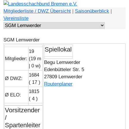
Mitgliederliste / DWZ Übersicht
|
Saisonüberblick
|
Vereinsliste
SGM Lemwerder
Spiellokal
19
Mitglieder:
(19 m
Begu Lemwerder
| 0 w)
Edenbütteler Str. 5
1684
27809 Lemwerder
Ø DWZ:
( 17 )
Routenplaner
1815
Ø ELO:
( 4 )
Vorsitzender
/
Spartenleiter