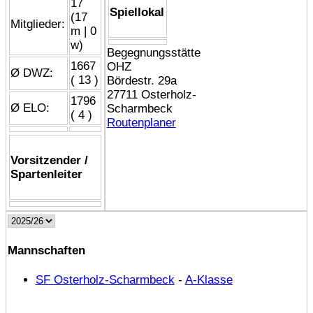
17
Spiellokal
(17
Mitglieder:
m | 0
w)
Begegnungsstätte
1667
OHZ
Ø DWZ:
( 13 )
Bördestr. 29a
27711 Osterholz-
1796
Ø ELO:
Scharmbeck
( 4 )
Routenplaner
Vorsitzender /
Spartenleiter
Mannschaften
SF Osterholz-Scharmbeck
-
A-Klasse