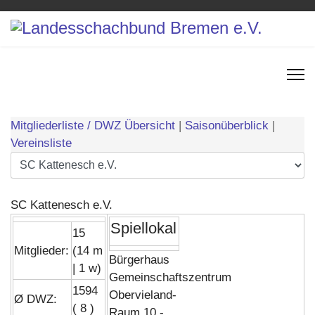
Mitgliederliste / DWZ Übersicht
|
Saisonüberblick
|
Vereinsliste
SC Kattenesch e.V.
Spiellokal
15
Mitglieder:
(14 m
Bürgerhaus
| 1 w)
Gemeinschaftszentrum
1594
Obervieland-
Ø DWZ:
( 8 )
Raum 10 -